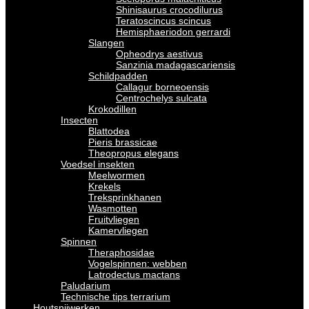
Shinisaurus crocodilurus
Teratoscincus scincus
Hemisphaeriodon gerrardi
Slangen
Opheodrys aestivus
Sanzinia madagascariensis
Schildpadden
Callagur borneoensis
Centrochelys sulcata
Krokodillen
Insecten
Blattodea
Pieris brassicae
Theopropus elegans
Voedsel insekten
Meelwormen
Krekels
Treksprinkhanen
Wasmotten
Fruitvliegen
Kamervliegen
Spinnen
Theraphosidae
Vogelspinnen: webben
Latrodectus mactans
Paludarium
Technische tips terrarium
Houtsnijwerken