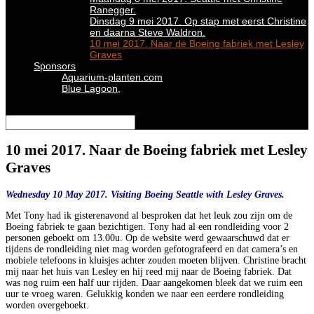
Ranegger.
Dinsdag 9 mei 2017. Op stap met eerst Christine
en daarna Steve Waldron.
10 mei 2017. Naar de Boeing fabriek met Lesley
Graves
Sponsors
Aquarium-planten.com
Blue Lagoon,
Selecteer een pagina
10 mei 2017. Naar de Boeing fabriek met Lesley
Graves
Wednesday 10 May 2017. Visiting Boeing Seattle with Lesley Graves.
Met Tony had ik gisterenavond al besproken dat het leuk zou zijn om de
Boeing fabriek te gaan bezichtigen. Tony had al een rondleiding voor 2
personen geboekt om 13.00u. Op de website werd gewaarschuwd dat er
tijdens de rondleiding niet mag worden gefotografeerd en dat camera’s en
mobiele telefoons in kluisjes achter zouden moeten blijven. Christine bracht
mij naar het huis van Lesley en hij reed mij naar de Boeing fabriek. Dat
was nog ruim een half uur rijden. Daar aangekomen bleek dat we ruim een
uur te vroeg waren. Gelukkig konden we naar een eerdere rondleiding
worden overgeboekt.