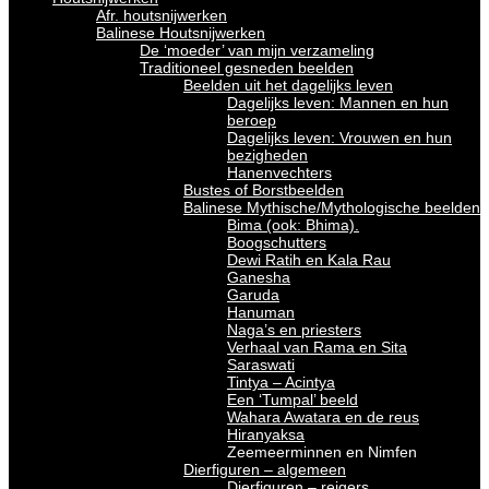
Afr. houtsnijwerken
Balinese Houtsnijwerken
De ‘moeder’ van mijn verzameling
Traditioneel gesneden beelden
Beelden uit het dagelijks leven
Dagelijks leven: Mannen en hun
beroep
Dagelijks leven: Vrouwen en hun
bezigheden
Hanenvechters
Bustes of Borstbeelden
Balinese Mythische/Mythologische beelden
Bima (ook: Bhima).
Boogschutters
Dewi Ratih en Kala Rau
Ganesha
Garuda
Hanuman
Naga’s en priesters
Verhaal van Rama en Sita
Saraswati
Tintya – Acintya
Een ‘Tumpal’ beeld
Wahara Awatara en de reus
Hiranyaksa
Zeemeerminnen en Nimfen
Dierfiguren – algemeen
Dierfiguren – reigers