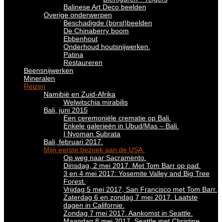
Balinese Art Deco beelden
Overige onderwerpen
Beschadigde (borst)beelden
De Chinaberry boom
Ebbenhout
Onderhoud houtsnijwerken.
Patina
Restaureren
Beensnijwerken
Mineralen
Reizen
Namibië en Zuid-Afrika
Welwitschia mirabilis
Bali, juni 2015
Een ceremoniële crematie op Bali.
Enkele galerieën in Ubud/Mas – Bali.
I Nyoman Subrata
Bali, februari 2017.
Mijn eerste bezoek aan de USA.
Op weg naar Sacramento.
Dinsdag, 2 mei 2017. Met Tom Barr op pad.
3 en 4 mei 2017: Yosemite Valley and Big Tree
Forest.
Vrijdag 5 mei 2017, San Francisco met Tom Barr.
Zaterdag 6 en zondag 7 mei 2017. Laatste
dagen in Californie.
Zondag 7 mei 2017. Aankomst in Seattle.
Maandag 8 mei 2017. Seattle met Christine