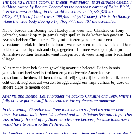
The Boeing Everett Factory, in Everett, Washington, is an airplane assembly
building owned by Boeing. Located on the northeast corner of Paine Field,
it is the largest building in the world by volume at 13,385,378 m3
(472,370,319 cu ft) and covers 399,480 m2 (98.7 acres). This is the factory
where the wide-body Boeing 747, 767, 777, and 787 are assembled.
Na het bezoek aan Boeing heeft Lesley mij weer naar Christine en Tony
gebracht, waar ik op mijn gemak mijn spullen in de koffer heb gesdaan. ’s-
Avonds hebben Christine en Tony mij uit eten genomen naar een
visrestaurant vlak bij hen in de buurt, waar we heen konden wandelen. Daar
hebben we heerlijk fish and chips gegeten. Hiermee was eigenlijk mijn
Amerika-avontuur teneinde, want morgen zou ik weer terug naar Nederland
vliegen.
Alles met elkaar heb ik een geweldig avontuur beleefd. Ik heb kennis
gemaakt met heel veel betrokken en gemotiveerde Amerikaanse
aquariumliefhebbers. Ik ben onbeschrijfelijk gastvrij behandeld en ik hoop
echt dat ik nog eens zal worden teruggevraagd om mijn verhaal bij deze of
andere clubs te mogen doen.
After visiting Boeing, Lesley brought me back to Christine and Tony, where I
fully at ease put my stuff in my suitcase for my departure tomorrow.
In the evening, Christine and Tony took me to a seafood restaurant near
them. We could walk there. We ordered and ate delicious fish and chips. This
was actually the end of my America adventure because, because tomorrow I
would have to return to the Netherlands.
All together, I experienced a great adventure. I have met with many involved