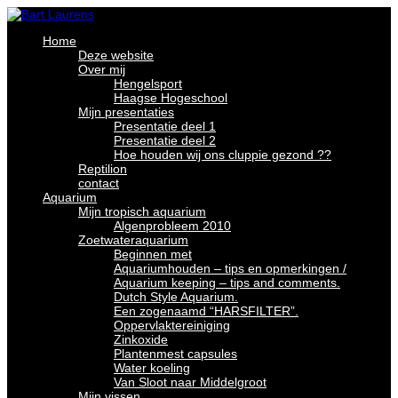
Home
Deze website
Over mij
Hengelsport
Haagse Hogeschool
Mijn presentaties
Presentatie deel 1
Presentatie deel 2
Hoe houden wij ons cluppie gezond ??
Reptilion
contact
Aquarium
Mijn tropisch aquarium
Algenprobleem 2010
Zoetwateraquarium
Beginnen met
Aquariumhouden – tips en opmerkingen /
Aquarium keeping – tips and comments.
Dutch Style Aquarium.
Een zogenaamd “HARSFILTER”.
Oppervlaktereiniging
Zinkoxide
Plantenmest capsules
Water koeling
Van Sloot naar Middelgroot
Mijn vissen