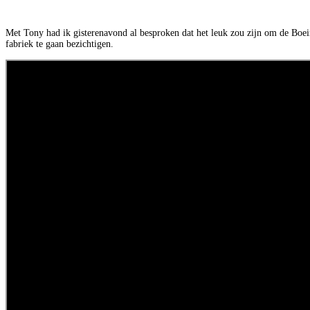
Met Tony had ik gisterenavond al besproken dat het leuk zou zijn om de Boe
fabriek te gaan bezichtigen.