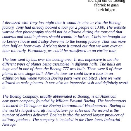
zou zijn om de Boeing
fabriek te gaan
bezichtigen.
I
discussed with Tony last night that it would be nice to visit the Boeing
factory. Tony had already booked a tour for 2 people at 13.00. The website
warned that photography should not be
allowed
during the tour and that
cameras and mobile phones should remain in lockers. Christine brought me
to Lesley’s house and Lesley drove me to the boeing factory. That was
more
than
half an hour away. Arriving there
it
turned out that we were over an
hour too early. Fortunatey, we could be transferred to an earlier tour.
The tour went by bus over the boeing area. It was impressive to see the
different types of planes being assembled in different halls. The halls are
huge and in one of them the Boeing 777 was built. There were 6 of these
planes in one single hall. After the tour we could have a look in an
exhibition hall where various Boeing parts were exhibited. Here we were
allowed to make pictures. It was also an impressive visit and definitely worth
it.
The Boeing Company, usually abbreviated to Boeing, is an American
aerospace company, founded by William Edward Boeing. The headquarters
is located in Chicago at the Boeing International Headquarters. Boeing is
the world’s largest aircraft manufacturer for sales and the second is the
number of devices delivered. Boeing is also the second largest producer of
military products. The company is included in the Dow Jones Industrial
Average.