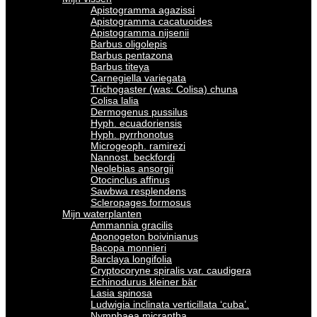
Apistogramma agazissi
Apistogramma cacatuoides
Apistogramma nijsenii
Barbus oligolepis
Barbus pentazona
Barbus titeya
Carnegiella variegata
Trichogaster (was: Colisa) chuna
Colisa lalia
Dermogenus pussilus
Hyph. ecuadoriensis
Hyph. pyrrhonotus
Microgeoph. ramirezi
Nannost. beckfordi
Neolebias ansorgii
Otocinclus affinus
Sawbwa resplendens
Scleropages formosus
Mijn waterplanten
Ammannia gracilis
Aponogeton boivinianus
Bacopa monnieri
Barclaya longifolia
Cryptocoryne spiralis var. caudigera
Echinodurus kleiner bär
Lasia spinosa
Ludwigia inclinata verticillata ‘cuba’.
Nymphaea micrantha