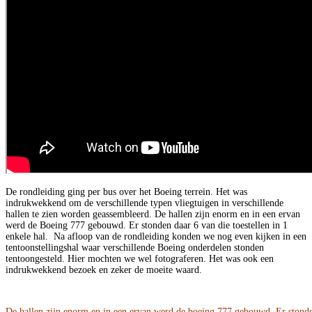
De rondleiding ging per bus over het Boeing terrein. Het was
indrukwekkend om de verschillende typen vliegtuigen in verschillende
hallen te zien worden geassembleerd. De hallen zijn enorm en in een ervan
werd de Boeing 777 gebouwd. Er stonden daar 6 van die toestellen in 1
enkele hal. Na afloop van de rondleiding konden we nog even kijken in een
tentoonstellingshal waar verschillende Boeing onderdelen stonden
tentoongesteld. Hier mochten we wel fotograferen. Het was ook een
indrukwekkend bezoek en zeker de moeite waard.
De hallen zijn enorm en in een ervan werd de boeing 777 gebouwd. Er stond