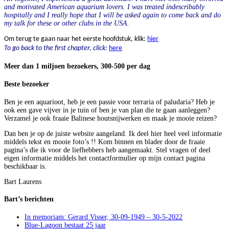
and motivated American aquarium lovers. I was treated indescribably
hospitally and I really hope that I will be asked again to come back and do
my talk for these or other clubs in the USA.
Om terug te gaan naar het eerste hoofdstuk, klik:
hier
To go back to the first chapter, click:
here
Meer dan 1 miljoen bezoekers, 300-500 per dag
Beste bezoeker
Ben je een aquarioot, heb je een passie voor terraria of paludaria? Heb je
ook een gave vijver in je tuin of ben je van plan die te gaan aanleggen?
Verzamel je ook fraaie Balinese houtsnijwerken en maak je mooie reizen?
Dan ben je op de juiste website aangeland. Ik deel hier heel veel informatie
middels tekst en mooie foto’s !! Kom binnen en blader door de fraaie
pagina’s die ik voor de liefhebbers heb aangemaakt. Stel vragen of deel
eigen informatie middels het contactformulier op mijn contact pagina
beschikbaar is.
Bart Laurens
Bart’s berichten
In memoriam: Gerard Visser, 30-09-1949 – 30-5-2022
Blue-Lagoon bestaat 25 jaar