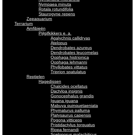
Nympaea minuta
Rotala rotundifolia
Staurogyne repens
Zeeaquarium
Terrarium
Amfibieën
Pijlgifkikkers e. a.
Agalychnis callidryas
Atelopus
Dendrobates azureus
Dendrobates leucomelas
Oophaga histrionica
Oophaga lehmanni
Phyllobates vittatus
Triprion spatulatus
Reptielen
Hagedissen
Chalcides ocellatus
Dactyloa insignis
Gonocephalus grandis
Iguana iguana
Mabuya quinquetaeniata
Phymaturus palluma
Platysaurus capensis
Pogona vitticeps
Pristidactylus torquatus
Riopa fernandi
Sceloporus malachiticus