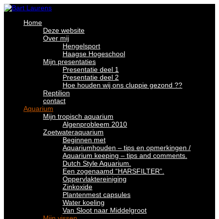
Home
Deze website
Over mij
Hengelsport
Haagse Hogeschool
Mijn presentaties
Presentatie deel 1
Presentatie deel 2
Hoe houden wij ons cluppie gezond ??
Reptilion
contact
Aquarium
Mijn tropisch aquarium
Algenprobleem 2010
Zoetwateraquarium
Beginnen met
Aquariumhouden – tips en opmerkingen /
Aquarium keeping – tips and comments.
Dutch Style Aquarium.
Een zogenaamd “HARSFILTER”.
Oppervlaktereiniging
Zinkoxide
Plantenmest capsules
Water koeling
Van Sloot naar Middelgroot
Mijn vissen