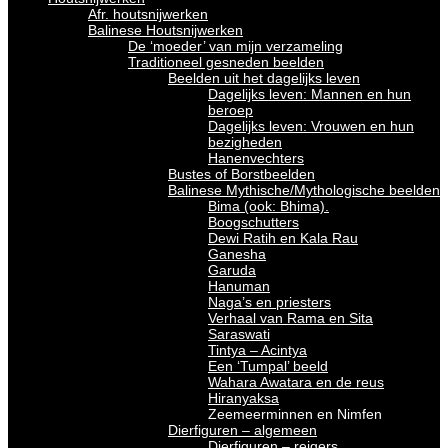
Afr. houtsnijwerken
Balinese Houtsnijwerken
De ‘moeder’ van mijn verzameling
Traditioneel gesneden beelden
Beelden uit het dagelijks leven
Dagelijks leven: Mannen en hun
beroep
Dagelijks leven: Vrouwen en hun
bezigheden
Hanenvechters
Bustes of Borstbeelden
Balinese Mythische/Mythologische beelden
Bima (ook: Bhima).
Boogschutters
Dewi Ratih en Kala Rau
Ganesha
Garuda
Hanuman
Naga’s en priesters
Verhaal van Rama en Sita
Saraswati
Tintya – Acintya
Een ‘Tumpal’ beeld
Wahara Awatara en de reus
Hiranyaksa
Zeemeerminnen en Nimfen
Dierfiguren – algemeen
Dierfiguren – reigers