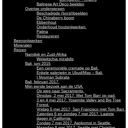
Balinese Art Deco beelden
Overige onderwerpen
Beschadigde (borst)beelden
De Chinaberry boom
Ebbenhout
Onderhoud houtsnijwerken.
Patina
Restaureren
Beensnijwerken
Mineralen
Reizen
Namibië en Zuid-Afrika
Welwitschia mirabilis
Bali, juni 2015
Een ceremoniële crematie op Bali.
Enkele galerieën in Ubud/Mas – Bali.
I Nyoman Subrata
Bali, februari 2017.
Mijn eerste bezoek aan de USA.
Op weg naar Sacramento.
Dinsdag, 2 mei 2017. Met Tom Barr op pad.
3 en 4 mei 2017: Yosemite Valley and Big Tree
Forest.
Vrijdag 5 mei 2017, San Francisco met Tom Barr.
Zaterdag 6 en zondag 7 mei 2017. Laatste
dagen in Californie.
Zondag 7 mei 2017. Aankomst in Seattle.
Maandag 8 mei 2017. Seattle met Christine