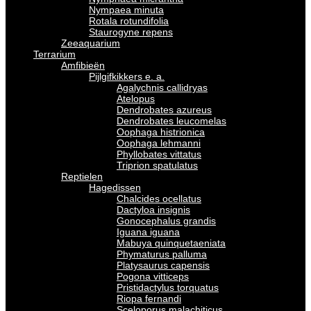
Nympaea minuta
Rotala rotundifolia
Staurogyne repens
Zeeaquarium
Terrarium
Amfibieën
Pijlgifkikkers e. a.
Agalychnis callidryas
Atelopus
Dendrobates azureus
Dendrobates leucomelas
Oophaga histrionica
Oophaga lehmanni
Phyllobates vittatus
Triprion spatulatus
Reptielen
Hagedissen
Chalcides ocellatus
Dactyloa insignis
Gonocephalus grandis
Iguana iguana
Mabuya quinquetaeniata
Phymaturus palluma
Platysaurus capensis
Pogona vitticeps
Pristidactylus torquatus
Riopa fernandi
Sceloporus malachiticus