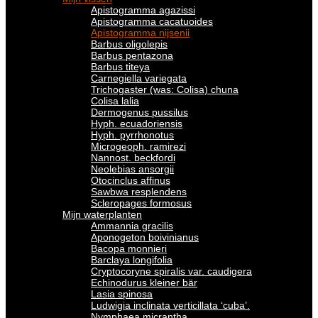
Apistogramma agazissi
Apistogramma cacatuoides
Apistogramma nijsenii
Barbus oligolepis
Barbus pentazona
Barbus titeya
Carnegiella variegata
Trichogaster (was: Colisa) chuna
Colisa lalia
Dermogenus pussilus
Hyph. ecuadoriensis
Hyph. pyrrhonotus
Microgeoph. ramirezi
Nannost. beckfordi
Neolebias ansorgii
Otocinclus affinus
Sawbwa resplendens
Scleropages formosus
Mijn waterplanten
Ammannia gracilis
Aponogeton boivinianus
Bacopa monnieri
Barclaya longifolia
Cryptocoryne spiralis var. caudigera
Echinodurus kleiner bär
Lasia spinosa
Ludwigia inclinata verticillata ‘cuba’.
Nymphaea micrantha