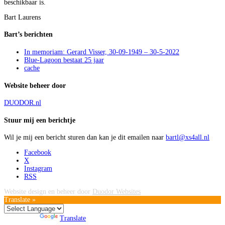
beschikbaar is.
Bart Laurens
Bart’s berichten
In memoriam: Gerard Visser, 30-09-1949 – 30-5-2022
Blue-Lagoon bestaat 25 jaar
cache
Website beheer door
DUODOR.nl
Stuur mij een berichtje
Wil je mij een bericht sturen dan kan je dit emailen naar
bartl@xs4all.nl
Facebook
X
Instagram
RSS
Website design en beheer door
Duodor Websites
Translate »
Powered by
Translate