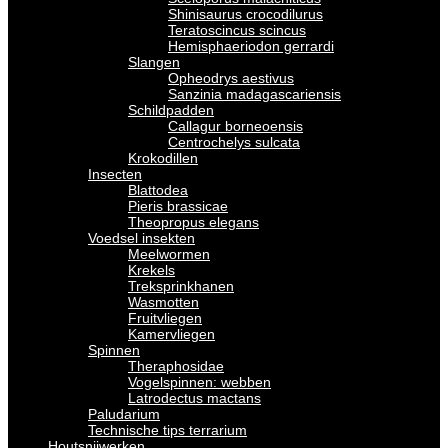
Shinisaurus crocodilurus
Teratoscincus scincus
Hemisphaeriodon gerrardi
Slangen
Opheodrys aestivus
Sanzinia madagascariensis
Schildpadden
Callagur borneoensis
Centrochelys sulcata
Krokodillen
Insecten
Blattodea
Pieris brassicae
Theopropus elegans
Voedsel insekten
Meelwormen
Krekels
Treksprinkhanen
Wasmotten
Fruitvliegen
Kamervliegen
Spinnen
Theraphosidae
Vogelspinnen: webben
Latrodectus mactans
Paludarium
Technische tips terrarium
Houtsnijwerken