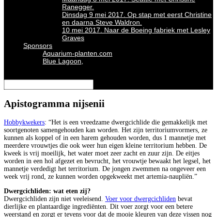
Ranegger.
Dinsdag 9 mei 2017. Op stap met eerst Christine
en daarna Steve Waldron.
10 mei 2017. Naar de Boeing fabriek met Lesley
Graves
Sponsors
Aquarium-planten.com
Blue Lagoon,
Selecteer een pagina
Apistogramma nijsenii
Hobbykwekers
: “Het is een vreedzame dwergcichlide die gemakkelijk met
soortgenoten samengehouden kan worden. Het zijn territoriumvormers, ze
kunnen als koppel of in een harem gehouden worden, dus 1 mannetje met
meerdere vrouwtjes die ook weer hun eigen kleine territorium hebben. De
kweek is vrij moeilijk, het water moet zeer zacht en zuur zijn. De eitjes
worden in een hol afgezet en bevrucht, het vrouwtje bewaakt het legsel, het
mannetje verdedigt het territorium. De jongen zwemmen na ongeveer een
week vrij rond, ze kunnen worden opgekweekt met artemia-naupliën.”
Dwergcichliden: wat eten zij?
Dwergcichliden zijn niet veeleisend.
Voer voor dwergcichliden
bevat
dierlijke en plantaardige ingrediënten. Dit voer zorgt voor een betere
weerstand en zorgt er tevens voor dat de mooie kleuren van deze vissen nog