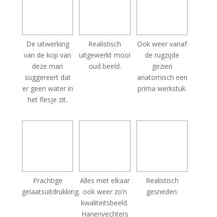
De uitwerking
Realistisch
Ook weer vanaf
van de kop van
uitgewerkt mooi
de rugzijde
deze man
oud beeld.
gezien
suggereert dat
anatomisch een
er geen water in
prima werkstuk.
het flesje zit.
Prachtige
Alles met elkaar
Realistisch
gelaatsuitdrukking.
ook weer zo’n
gesneden.
kwaliteitsbeeld.
Hanenvechters
zijn er enorm
veel van