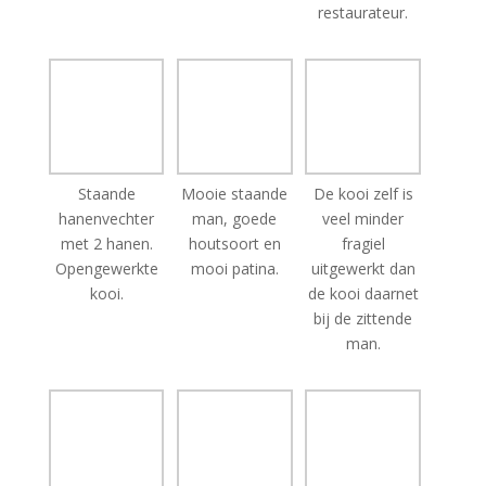
Staande
Mooie staande
De kooi zelf is
hanenvechter
man, goede
veel minder
met 2 hanen.
houtsoort en
fragiel
Opengewerkte
mooi patina.
uitgewerkt dan
kooi.
de kooi daarnet
bij de zittende
man.
Deze zie je wel
Beide hanen
Dit tafereel is