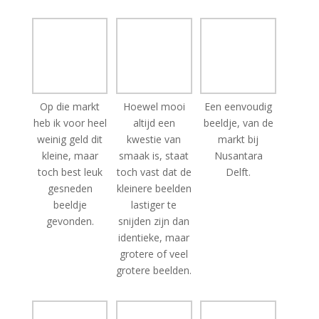
Op die markt
Hoewel mooi
Een eenvoudig
heb ik voor heel
altijd een
beeldje, van de
weinig geld dit
kwestie van
markt bij
kleine, maar
smaak is, staat
Nusantara
toch best leuk
toch vast dat de
Delft.
gesneden
kleinere beelden
beeldje
lastiger te
gevonden.
snijden zijn dan
identieke, maar
grotere of veel
grotere beelden.