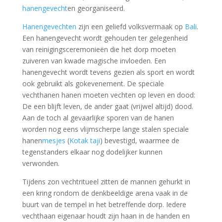
hanengevecht
en georganiseerd.
Hanengevechten
zijn een geliefd volksvermaak op
Bali
.
Een hanengevecht wordt gehouden ter gelegenheid
van reinigingsceremonieën die het dorp moeten
zuiveren van kwade magische invloeden. Een
hanengevecht wordt tevens gezien als sport en wordt
ook gebruikt als gokevenement. De speciale
vechthanen hanen moeten vechten op leven en dood:
De een blijft leven, de ander gaat (vrijwel altijd) dood.
Aan de toch al gevaarlijke sporen van de hanen
worden nog eens vlijmscherpe lange stalen speciale
hanen
mesjes
(
Kotak taji
) bevestigd, waarmee de
tegenstanders elkaar nog dodelijker kunnen
verwonden.
Tijdens zon vechtritueel zitten de mannen gehurkt in
een kring rondom de denkbeeldige arena vaak in de
buurt van de tempel in het betreffende dorp. Iedere
vechthaan eigenaar houdt zijn haan in de handen en