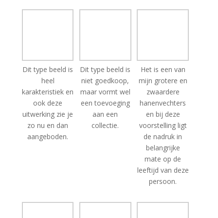
Dit type beeld is
Dit type beeld is
Het is een van
heel
niet goedkoop,
mijn grotere en
karakteristiek en
maar vormt wel
zwaardere
ook deze
een toevoeging
hanenvechters
uitwerking zie je
aan een
en bij deze
zo nu en dan
collectie.
voorstelling ligt
aangeboden.
de nadruk in
belangrijke
mate op de
leeftijd van deze
persoon.