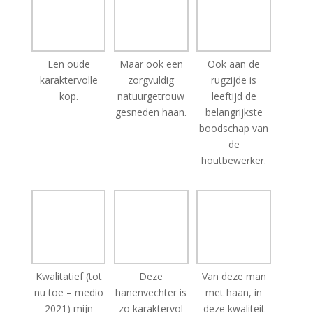
Een oude
Maar ook een
Ook aan de
karaktervolle
zorgvuldig
rugzijde is
kop.
natuurgetrouw
leeftijd de
gesneden haan.
belangrijkste
boodschap van
de
houtbewerker.
Kwalitatief (tot
Deze
Van deze man
nu toe – medio
hanenvechter is
met haan, in
2021) mijn
zo karaktervol
deze kwaliteit
beste
en levensecht
heb ik er tot nu
hanenvechter.
gesneden dat je
toe maar 1