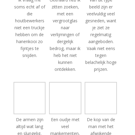
houtbewerkers
vergrootglas
gesneden, want
niet een truckje
naar
je ziet ze
hebben om de
verlijmingen of
regelmatig
hanenkooi zo
dergelijk
aangeboden.
fijntjes te
bedrog, maar ik
Vaak niet eens
snijden.
heb het niet
tegen
kunnen
belachelijk hoge
ontdekken.
prijzen.
De armen zijn
Een oudje met
De kop van de
altijd wat lang
veel
man met het
en slungelig,
mankementen,
afwijkende
maar de
maar ook veel
hoofddeksel.
bewondering
interessante