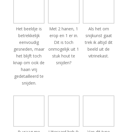
Het beeldje is
Met 2 hanen, 1
Als het om
betrekkelijk
erop en 1 er in.
snijkunst gaat
eenvoudig
Dit is toch
trek ik altijd dit
gesneden, maar
onmogelijk uit 1
beeld uit de
het blijft toch
stuk hout te
vitrinekast.
knap om ook de
snijden?
haan vrij
gedetailleerd te
snijden.
Ik vraag me
Uiteraard heb ik
Van dit type
soms echt af of
zitten zoeken,
beeld zijn er
die
met een
veelvuldig veel