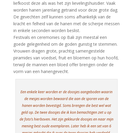
liefkoost deze als was het zijn lievelingshuisdier. Vaak
worden hanen jarenlang getraind voor deze grote dag.
De gevechten zelf kunnen soms afhankelijk van de
kracht en felheid van de hanen met de scherpe messen
in enkele seconden worden beslist.
Festivals en ceremonies op Bali zijn meestal een
goede gelegenheid om de goden gunstig te stemmen.
Vrouwen dragen grote, prachtig samengestelde
piramides van voedsel, fruit en bloemen op hun hoofd,
terwijl de mannen een bloed offer brengen onder de
vorm van een hanengevecht.
Een enkele keer worden er de doosjes aangeboden waarin
de mesjes worden bewaard die aan de sporen van de
hanen worden bevestigd. Soms brengen die best wel wat
geld op. De twee doosjes die ik kon bemachtigen ziet u op
de foto’s hierboven. Het zijn gekleurde doosjes en naar mijn
mening best oude exemplaren. Later heb ik een set van 6
mesjes gekocht die ik over de twee doosjes heb verdeeld.