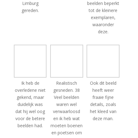
exemplaren,
waaronder
deze.
Ik heb de
Realistisch
Ook dit beeld
overledene niet
gesneden. 38
heeft weer
gekend, maar
Veel beelden
fraaie fijne
duidelijk was
waren wel
details, zoals
dat hij wel oog
verwaarloosd
het kleed van
voor de betere
en ik heb wat
deze man.
beelden had.
moeten boenen
en poetsen om
ze weer
optimaal in