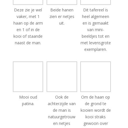
vaker, met 1
zien er netjes
heel algemeen
haan op de arm
uit.
en is gemaakt
en 1 of in de
van mini-
kooi of staande
beeldjes tot en
naast de man.
met levensgrote
exemplaren.
Mooi oud
Ook de
Om de haan op
patina.
achterzijde van
de grond te
de man is
kooien wordt de
natuurgetrouw
kooi straks
en netjes
gewoon over
gesneden.
hem heen
gezet.