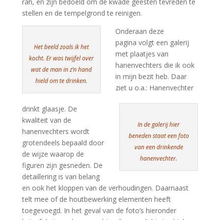
rah, en zijn bedoeld om de kwade geesten tevreden te
stellen en de tempelgrond te reinigen.
Onderaan deze
pagina volgt een galerij
Het beeld zoals ik het
met plaatjes van
kocht. Er was twijfel over
hanenvechters die ik ook
wat de man in z’n hand
in mijn bezit heb. Daar
hield om te drinken.
ziet u o.a.: Hanenvechter
drinkt glaasje. De
kwaliteit van de
In de galerij hier
hanenvechters wordt
beneden staat een foto
grotendeels bepaald door
van een drinkende
de wijze waarop de
hanenvechter.
figuren zijn gesneden. De
detaillering is van belang
en ook het kloppen van de verhoudingen. Daarnaast
telt mee of de houtbewerking elementen heeft
toegevoegd. In het geval van de foto’s hieronder