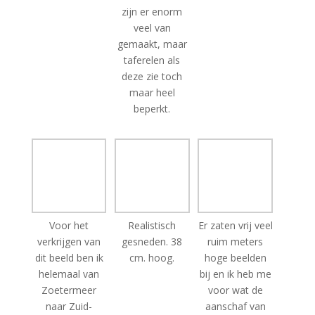
gemaakt, maar
taferelen als
deze zie toch
maar heel
beperkt.
Voor het
Realistisch
Er zaten vrij veel
verkrijgen van
gesneden. 38
ruim meters
dit beeld ben ik
cm. hoog.
hoge beelden
helemaal van
bij en ik heb me
Zoetermeer
voor wat de
naar Zuid-
aanschaf van
Limburg
beelden beperkt
gereden.
tot de kleinere