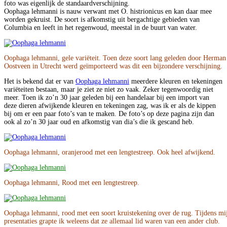
foto was eigenlijk de standaardverschijning.
Oophaga lehmanni is nauw verwant met O. histrionicus en kan daar mee
worden gekruist. De soort is afkomstig uit bergachtige gebieden van
Columbia en leeft in het regenwoud, meestal in de buurt van water.
Oophaga lehmanni, gele variëteit. Toen deze soort lang geleden door Herman
Oostveen in Utrecht werd geïmporteerd was dit een bijzondere verschijning.
Het is bekend dat er van
Oophaga lehmanni
meerdere kleuren en tekeningen
variëteiten bestaan, maar je ziet ze niet zo vaak. Zeker tegenwoordig niet
meer. Toen ik zo’n 30 jaar geleden bij een handelaar bij een import van
deze dieren afwijkende kleuren en tekeningen zag, was ik er als de kippen
bij om er een paar foto’s van te maken. De foto’s op deze pagina zijn dan
ook al zo’n 30 jaar oud en afkomstig van dia’s die ik gescand heb.
Oophaga lehmanni, oranjerood met een lengtestreep. Ook heel afwijkend.
Oophaga lehmanni, Rood met een lengtestreep.
Oophaga lehmanni, rood met een soort kruistekening over de rug. Tijdens mi
presentaties grapte ik weleens dat ze allemaal lid waren van een ander club.