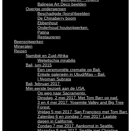
Balinese Art Deco beelden
Overige onderwerpen
Beschadigde (borst)beelden
De Chinaberry boom
Ebbenhout
Onderhoud houtsnijwerken.
Patina
Restaureren
Beensnijwerken
Mineralen
Reizen
Namibië en Zuid-Afrika
Welwitschia mirabilis
Bali, juni 2015
Een ceremoniële crematie op Bali.
Enkele galerieën in Ubud/Mas – Bali.
I Nyoman Subrata
Bali, februari 2017.
Mijn eerste bezoek aan de USA.
Op weg naar Sacramento.
Dinsdag, 2 mei 2017. Met Tom Barr op pad.
3 en 4 mei 2017: Yosemite Valley and Big Tree
Forest.
Vrijdag 5 mei 2017, San Francisco met Tom Barr.
Zaterdag 6 en zondag 7 mei 2017. Laatste
dagen in Californie.
Zondag 7 mei 2017. Aankomst in Seattle.
Maandag 8 mei 2017. Seattle met Christine