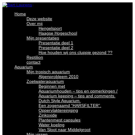
Home
Deze website
Over mij
Hengelsport
Haagse Hogeschool
Mijn presentaties
Presentatie deel 1
Presentatie deel 2
Hoe houden wij ons cluppie gezond ??
Reptilion
contact
Aquarium
Mijn tropisch aquarium
Algenprobleem 2010
Zoetwateraquarium
Beginnen met
Aquariumhouden – tips en opmerkingen /
Aquarium keeping – tips and comments.
Dutch Style Aquarium.
Een zogenaamd “HARSFILTER”.
Oppervlaktereiniging
Zinkoxide
Plantenmest capsules
Water koeling
Van Sloot naar Middelgroot
Mijn vissen