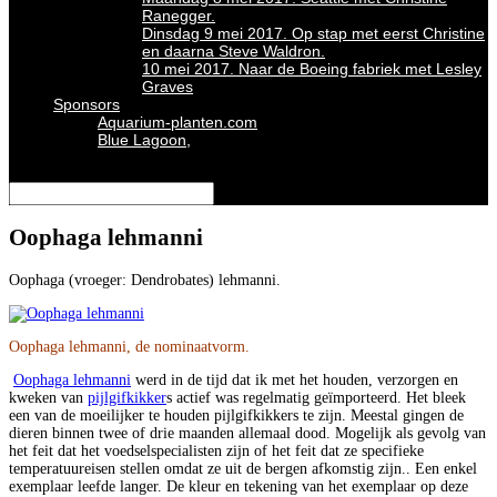
Ranegger.
Dinsdag 9 mei 2017. Op stap met eerst Christine
en daarna Steve Waldron.
10 mei 2017. Naar de Boeing fabriek met Lesley
Graves
Sponsors
Aquarium-planten.com
Blue Lagoon,
Selecteer een pagina
Oophaga lehmanni
Oophaga (vroeger: Dendrobates) lehmanni.
Oophaga lehmanni, de nominaatvorm.
Oophaga lehmanni
werd in de tijd dat ik met het houden, verzorgen en
kweken van
pijlgifkikker
s actief was regelmatig geïmporteerd. Het bleek
een van de moeilijker te houden pijlgifkikkers te zijn. Meestal gingen de
dieren binnen twee of drie maanden allemaal dood. Mogelijk als gevolg van
het feit dat het voedselspecialisten zijn of het feit dat ze specifieke
temperatuureisen stellen omdat ze uit de bergen afkomstig zijn.. Een enkel
exemplaar leefde langer. De kleur en tekening van het exemplaar op deze