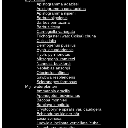
Apistogramma agazissi
Apistogramma cacatuoides
Apistogramma nijsenii
Barbus oligolepis
Barbus pentazona
Barbus titeya
Carnegiella variegata
Trichogaster (was: Colisa) chuna
Colisa lalia
Dermogenus pussilus
Hyph. ecuadoriensis
Hyph. pyrrhonotus
Microgeoph. ramirezi
Nannost. beckfordi
Neolebias ansorgii
Otocinclus affinus
Sawbwa resplendens
Scleropages formosus
Mijn waterplanten
Ammannia gracilis
Aponogeton boivinianus
Bacopa monnieri
Barclaya longifolia
Cryptocoryne spiralis var. caudigera
Echinodurus kleiner bär
Lasia spinosa
Ludwigia inclinata verticillata ‘cuba’.
Nymphaea micrantha