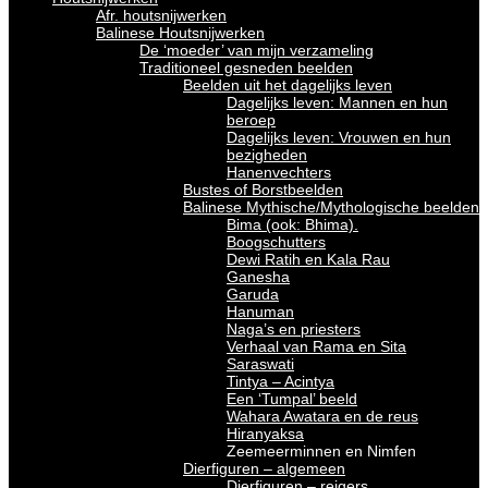
Afr. houtsnijwerken
Balinese Houtsnijwerken
De ‘moeder’ van mijn verzameling
Traditioneel gesneden beelden
Beelden uit het dagelijks leven
Dagelijks leven: Mannen en hun
beroep
Dagelijks leven: Vrouwen en hun
bezigheden
Hanenvechters
Bustes of Borstbeelden
Balinese Mythische/Mythologische beelden
Bima (ook: Bhima).
Boogschutters
Dewi Ratih en Kala Rau
Ganesha
Garuda
Hanuman
Naga’s en priesters
Verhaal van Rama en Sita
Saraswati
Tintya – Acintya
Een ‘Tumpal’ beeld
Wahara Awatara en de reus
Hiranyaksa
Zeemeerminnen en Nimfen
Dierfiguren – algemeen
Dierfiguren – reigers