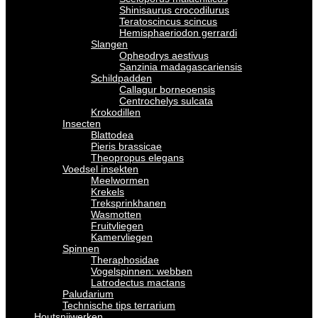
Shinisaurus crocodilurus
Teratoscincus scincus
Hemisphaeriodon gerrardi
Slangen
Opheodrys aestivus
Sanzinia madagascariensis
Schildpadden
Callagur borneoensis
Centrochelys sulcata
Krokodillen
Insecten
Blattodea
Pieris brassicae
Theopropus elegans
Voedsel insekten
Meelwormen
Krekels
Treksprinkhanen
Wasmotten
Fruitvliegen
Kamervliegen
Spinnen
Theraphosidae
Vogelspinnen: webben
Latrodectus mactans
Paludarium
Technische tips terrarium
Houtsnijwerken