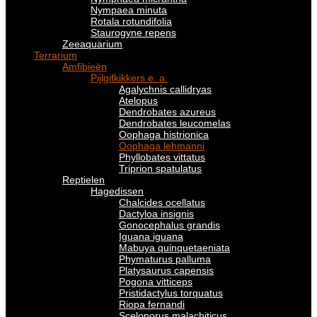
Nympaea minuta
Rotala rotundifolia
Staurogyne repens
Zeeaquarium
Terrarium
Amfibieën
Pijlgifkikkers e. a.
Agalychnis callidryas
Atelopus
Dendrobates azureus
Dendrobates leucomelas
Oophaga histrionica
Oophaga lehmanni
Phyllobates vittatus
Triprion spatulatus
Reptielen
Hagedissen
Chalcides ocellatus
Dactyloa insignis
Gonocephalus grandis
Iguana iguana
Mabuya quinquetaeniata
Phymaturus palluma
Platysaurus capensis
Pogona vitticeps
Pristidactylus torquatus
Riopa fernandi
Sceloporus malachiticus