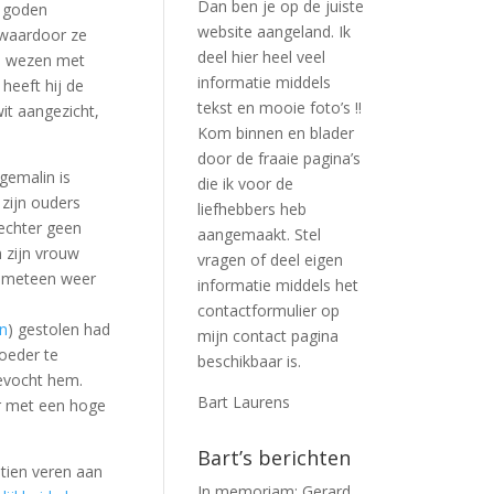
Dan ben je op de juiste
e goden
website aangeland. Ik
waardoor ze
deel hier heel veel
n wezen met
informatie middels
heeft hij de
tekst en mooie foto’s !!
it aangezicht,
Kom binnen en blader
door de fraaie pagina’s
gemalin is
die ik voor de
 zijn ouders
liefhebbers heb
echter geen
aangemaakt. Stel
 zijn vrouw
vragen of deel eigen
en meteen weer
informatie middels het
contactformulier op
n
) gestolen had
mijn contact pagina
moeder te
beschikbaar is.
evocht hem.
Bart Laurens
er met een hoge
Bart’s berichten
tien veren aan
In memoriam: Gerard