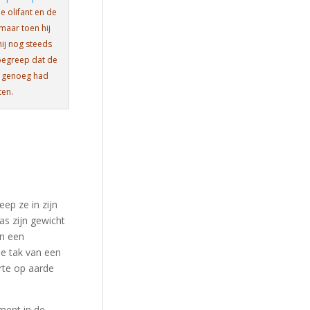
e olifant en de
maar toen hij
hij nog steeds
begreep dat de
t genoeg had
ten.
eep ze in zijn
as zijn gewicht
an een
de tak van een
rte op aarde
ent in de