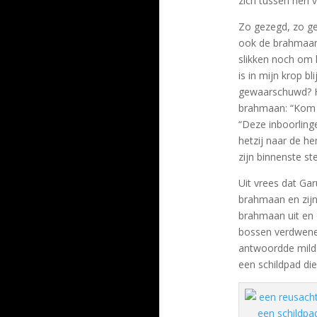
zich tussen hen v
Zo gezegd, zo ged
ook de brahmaan 
slikken noch om h
is in mijn krop b
gewaarschuwd? He
brahmaan: “Kom e
“Deze inboorlinge
hetzij naar de hem
zijn binnenste ste
Uit vrees dat Ga
brahmaan en zijn
brahmaan uit en d
bossen verdwenen
antwoordde mild:
een schildpad die