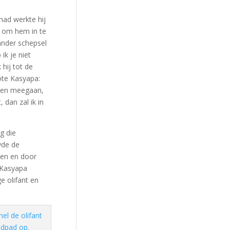
had werkte hij
s om hem in te
 ander schepsel
ik je niet
hij tot de
ote Kasyapa:
t hen meegaan,
 dan zal ik in
g die
wde de
rgen en door
” Kasyapa
e olifant en