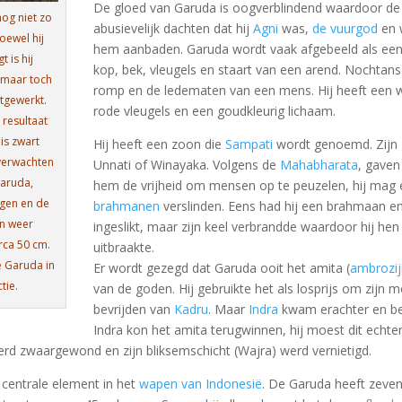
De gloed van Garuda is oogverblindend waardoor d
og niet zo
abusievelijk dachten dat hij
Agni
was,
de vuurgod
en 
oewel hij
hem aanbaden. Garuda wordt vaak afgebeeld als ee
 is hij
kop, bek, vleugels en staart van een arend. Nochtans 
f maar toch
romp en de ledematen van een mens. Hij heeft een w
itgewerkt.
rode vleugels en een goudkleurig lichaam.
e resultaat
 is zwart
Hij heeft een zoon die
Sampati
wordt genoemd. Zijn 
 verwachten
Unnati of Winayaka. Volgens de
Mahabharata
, gaven
Garuda,
hem de vrijheid om mensen op te peuzelen, hij mag 
ngen en de
brahmanen
verslinden. Eens had hij een brahmaan en
jn weer
ingeslikt, maar zijn keel verbrandde waardoor hij h
rca 50 cm.
uitbraakte.
e Garuda in
Er wordt gezegd dat Garuda ooit het amita (
ambrozij
tie.
van de goden. Hij gebruikte het als losprijs om zijn 
bevrijden van
Kadru
. Maar
Indra
kwam erachter en b
Indra kon het amita terugwinnen, hij moest dit echt
werd zwaargewond en zijn bliksemschicht (Wajra) werd vernietigd.
 centrale element in het
wapen van Indonesië
. De Garuda heeft zeven