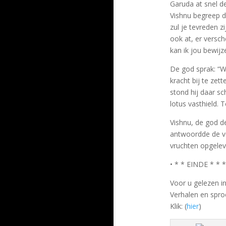
Garuda at snel de
Vishnu begreep d
zul je tevreden z
ook at, er versc
kan ik jou bewijz
De god sprak: “W
kracht bij te zet
stond hij daar s
lotus vasthield. 
Vishnu, de god de
antwoordde de vo
vruchten opgele
• * * EINDE * * *
Voor u gelezen i
Verhalen en spro
Klik: (
hier
)