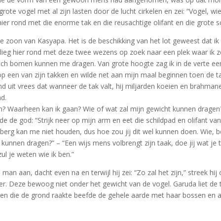
 grote vogel met al zijn lasten door de lucht cirkelen en zei: “Vogel, wi
hier rond met die enorme tak en die reusachtige olifant en die grote s
e zoon van Kasyapa. Het is de beschikking van het lot geweest dat ik
vlieg hier rond met deze twee wezens op zoek naar een plek waar ik z
och bomen kunnen me dragen. Van grote hoogte zag ik in de verte e
op een van zijn takken en wilde net aan mijn maal beginnen toen de t
nd uit vrees dat wanneer de tak valt, hij miljarden koeien en brahmane
d.
? Waarheen kan ik gaan? Wie of wat zal mijn gewicht kunnen dragen
 de god: “Strijk neer op mijn arm en eet die schildpad en olifant van
 berg kan me niet houden, dus hoe zou jij dit wel kunnen doen. Wie, 
kunnen dragen?” – “Een wijs mens volbrengt zijn taak, doe jij wat je 
zul je weten wie ik ben.”
an aan, dacht even na en terwijl hij zei: “Zo zal het zijn,” streek hij 
er. Deze bewoog niet onder het gewicht van de vogel. Garuda liet de t
oen die de grond raakte beefde de gehele aarde met haar bossen en a