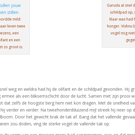
Garuda at snel d
schildpad op, 
oordde mild:
klaar was had 
eaan leven twee
honger. Vishnu 
wezens, een
vogel nog nie
ifant en een
gege
t zo groot is.
snel weg en weldra had hij de olifant en de schildpad gevonden. Hij gr
 ermee als een bliksemschicht door de lucht. Samen met zijn prooi w
ot dat zelfs de hoogste berg hem niet kon dragen. Met de snelheid v
hij verder en verder. Na tweehonderdduizend mijl streek hij neer op 
lboom. Door het gewicht brak de tak af. Bang dat het vallende gevaa
nen zou doden, ving de sterke vogel de vallende tak op.
die de vorm van een gewoon mens had aangenomen, was op dat mom