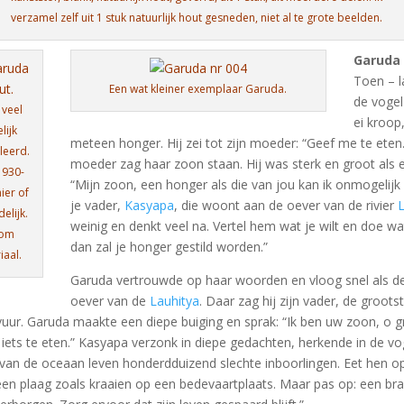
verzamel zelf uit 1 stuk natuurlijk hout gesneden, niet al te grote beelden.
Garuda
Toen – l
Een wat kleiner exemplaar Garuda.
de vogel
 veel
ei kroop,
lijk
meteen honger. Hij zei tot zijn moeder: “Geef me te eten.
leerd.
moeder zag haar zoon staan. Hij was sterk en groot als e
1930-
“Mijn zoon, een honger als die van jou kan ik onmogelijk s
ier of
je vader,
Kasyapa
, die woont aan de oever van de rivier
L
elijk.
weinig en denkt veel na. Vertel hem wat je wilt en doe wat 
 om
dan zal je honger gestild worden.”
iaal.
Garuda vertrouwde op haar woorden en vloog snel als d
oever van de
Lauhitya
. Daar zag hij zijn vader, de groots
vuur. Garuda maakte een diepe buiging en sprak: “Ik ben uw zoon, o gro
iets te eten.” Kasyapa verzonk in diepe gedachten, herkende in de vo
t van de oceaan leven honderdduizend slechte inboorlingen. Eet hen 
jn een plaag zoals kraaien op een bedevaartplaats. Maar pas op: een 