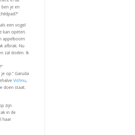
e ben je en
childpad?”
 als een vogel
e kan opeten.
en appelboom
ak afbrak. Nu
n zal doden. Ik
?”
 je op.” Garuda
behalve
Vishnu
,
te doen staat.
op zijn
ak in de
l haar