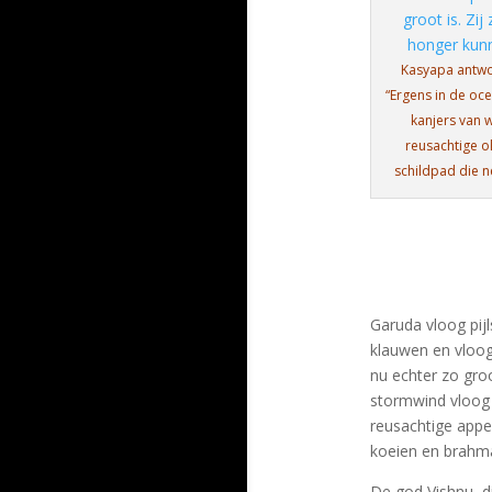
Kasyapa antw
“Ergens in de oc
kanjers van 
reusachtige ol
schildpad die ne
Garuda vloog pijl
klauwen en vloog
nu echter zo gro
stormwind vloog 
reusachtige appe
koeien en brahma
De god Vishnu, 