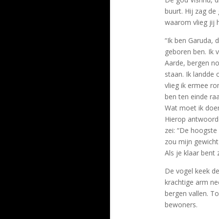
buurt. Hij zag de
waarom vlieg jij 
“Ik ben Garuda, d
geboren ben. Ik 
Aarde, bergen n
staan. Ik landde 
vlieg ik ermee ro
ben ten einde raa
Wat moet ik doen
Hierop antwoordde
zei: “De hoogste
zou mijn gewicht 
Als je klaar bent 
De vogel keek de m
krachtige arm ne
bergen vallen. T
bewoners.