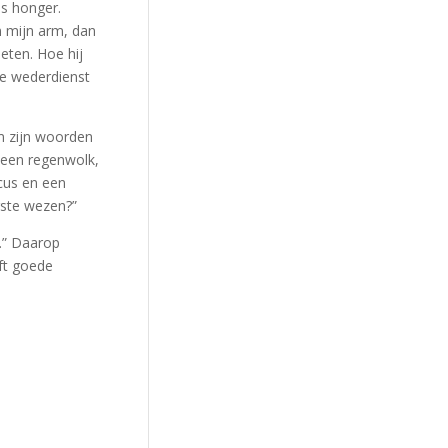
ds honger.
n mijn arm, dan
eten. Hoe hij
ke wederdienst
m zijn woorden
s een regenwolk,
scus en een
rste wezen?”
d.” Daarop
ft goede