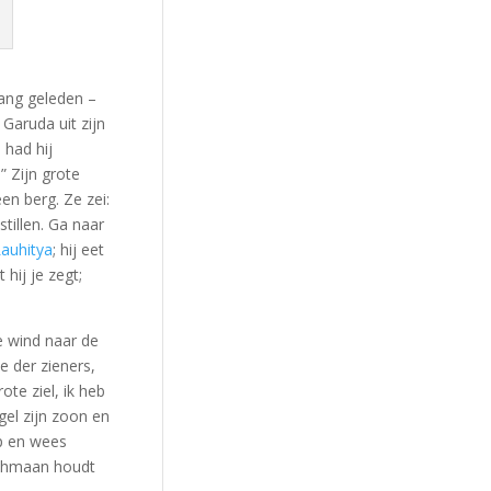
ang geleden –
 Garuda uit zijn
 had hij
” Zijn grote
en berg. Ze zei:
tillen. Ga naar
auhitya
; hij eet
hij je zegt;
e wind naar de
te der zieners,
te ziel, ik heb
gel zijn zoon en
op en wees
brahmaan houdt