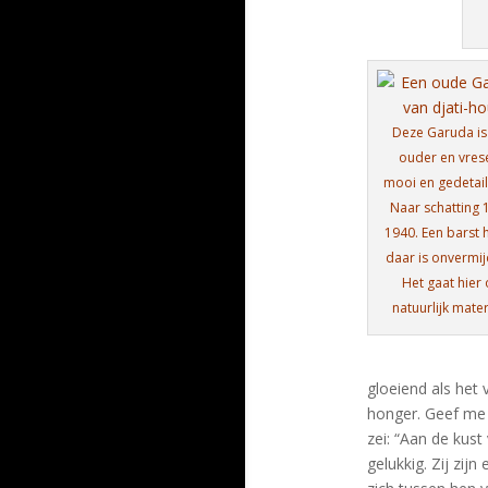
Deze Garuda is
ouder en vrese
mooi en gedetail
Naar schatting 
1940. Een barst h
daar is onvermijd
Het gaat hier
natuurlijk mater
gloeiend als het 
honger. Geef me 
zei: “Aan de kus
gelukkig. Zij zi