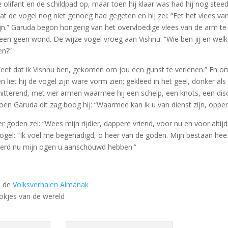
 olifant en de schildpad op, maar toen hij klaar was had hij nog stee
at de vogel nog niet genoeg had gegeten en hij zei: “Eet het vlees va
ijn.” Garuda begon hongerig van het overvloedige vlees van de arm te 
heen geen wond. De wijze vogel vroeg aan Vishnu: “Wie ben jij en wel
en?”
eet dat ik Vishnu ben, gekomen om jou een gunst te verlenen.” En o
ten liet hij de vogel zijn ware vorm zien; gekleed in het geel, donker al
chitterend, met vier armen waarmee hij een schelp, een knots, een di
Toen Garuda dit zag boog hij: “Waarmee kan ik u van dienst zijn, oppe
r goden zei: “Wees mijn rijdier, dappere vriend, voor nu en voor altij
gel: “Ik voel me begenadigd, o heer van de goden. Mijn bestaan hee
verd nu mijn ogen u aanschouwd hebben.”
n de
Volksverhalen Almanak
okjes van de wereld