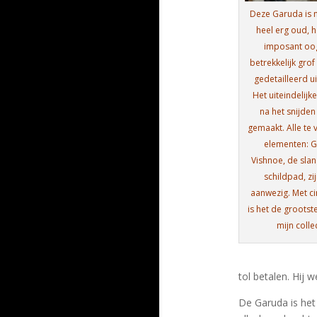
Deze Garuda is n
heel erg oud, h
imposant oogt
betrekkelijk gro
gedetailleerd u
Het uiteindelijk
na het snijden
gemaakt. Alle te
elementen: 
Vishnoe, de sla
schildpad, zi
aanwezig. Met ci
is het de grootst
mijn collec
tol betalen. Hij 
De Garuda is het