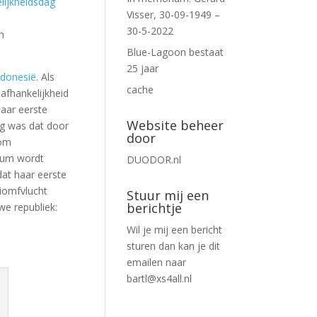
lijkheidsdag
Visser, 30-09-1949 –
30-5-2022
n
Blue-Lagoon bestaat
25 jaar
ndonesië
. Als
cache
afhankelijkheid
aar eerste
Website beheer
uig was dat door
door
 om
tum wordt
DUODOR.nl
dat haar eerste
iomfvlucht
Stuur mij een
berichtje
we republiek:
Wil je mij een bericht
sturen dan kan je dit
emailen naar
bartl@xs4all.nl