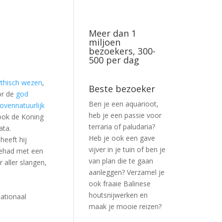
Meer dan 1
miljoen
bezoekers, 300-
500 per dag
thisch wezen
,
Beste bezoeker
oor de
god
Ben je een aquarioot,
ovennatuurlijk
heb je een passie voor
 ook de Koning
terraria of paludaria?
ata.
Heb je ook een gave
heeft hij
vijver in je tuin of ben je
gehad met een
van plan die te gaan
aller slangen,
aanleggen? Verzamel je
ook fraaie Balinese
houtsnijwerken en
ationaal
maak je mooie reizen?