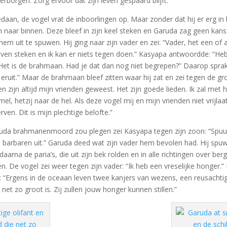
erborgen. Zorg ervoor dat zijn leven gespaard blijft.”
aan, de vogel vrat de inboorlingen op. Maar zonder dat hij er erg in 
naar binnen. Deze bleef in zijn keel steken en Garuda zag geen kan
em uit te spuwen. Hij ging naar zijn vader en zei: “Vader, het een of
lijven steken en ik kan er niets tegen doen.” Kasyapa antwoordde: “Heb 
t is de brahmaan. Had je dat dan nog niet begrepen?” Daarop sprak 
ruit.” Maar de brahmaan bleef zitten waar hij zat en zei tegen de gr
n zijn altijd mijn vrienden geweest. Het zijn goede lieden. Ik zal me
el, hetzij naar de hel. Als deze vogel mij en mijn vrienden niet vrijlaat,
rven. Dit is mijn plechtige belofte.”
ruda brahmanenmoord zou plegen zei Kasyapa tegen zijn zoon: “Spuu
 barbaren uit.” Garuda deed wat zijn vader hem bevolen had. Hij spu
aarna de paria’s, die uit zijn bek rolden en in alle richtingen over be
. De vogel zei weer tegen zijn vader: “Ik heb een vreselijke honger.
 “Ergens in de oceaan leven twee kanjers van wezens, een reusachtig
 net zo groot is. Zij zullen jouw honger kunnen stillen.”