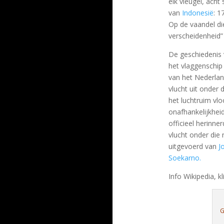
elk vleugel, acht
van
Indonesië
: 1
Op de vaandel die
verscheidenheid”
De geschiedenis
het vlaggenschip
van het Nederlan
vlucht uit onder 
het luchtruim vlo
onafhankelijkhei
officieel herinne
vlucht onder die
uitgevoerd van
J
Soekarno.
Info Wikipedia, kli
G