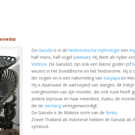
aroeda)
De
Garuda
is in de
hindoeïstische mythologie
een
my
half mens, half vogel (
adelaar
). Hij dient als rijdier v
Vishnoe
. De Garuda’s zijn ook een klasse goden (of
b
wezen) in het boeddhisme en het hindoeïsme. Hij is
der vogels en is een nakomeling van
Kasyapa
en Win
Hij is daarnaast de aartsvijand van slangen, dit trekje 
overgenomen van zijn moeder, die ooit ruzie heeft 
andere bijvrouw en haar meerdere, Kadru, de moeder 
die de
oerslang
vertegenwoordigt.
De Garuda is de Maleise vorm van de
feniks
.
Zowel Thailand als Indonesië hebben de Garuda als n
symbool.