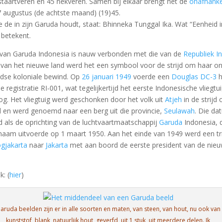
 staartveren en 45 nekveren. Samen bij elkaar brengt het de
onafhanke
7 augustus (de achtste maand) (19)45.
 de in zijn Garuda houdt, staat: Bhinneka Tunggal Ika. Wat “Eenheid i
 betekent.
 van Garuda Indonesia is nauw verbonden met die van de
Republiek I
 van het nieuwe land werd het een symbool voor de strijd om haar on
dse koloniale bewind. Op
26 januari 1949
voerde een
Douglas DC-3
h
de registratie RI-001, wat tegelijkertijd het eerste Indonesische vliegt
og. Het vliegtuig werd geschonken door het volk uit
Atjeh
in de strijd
d en werd genoemd naar een berg uit die provincie,
Seulawah
. Die da
rd als de oprichting van de luchtvaartmaatschappij
Garuda
Indonesia, 
 naam uitvoerde op 1 maart 1950. Aan het einde van 1949 werd een tr
ogjakarta
naar
Jakarta
met aan boord de eerste president van de nieu
k: (
hier
)
aruda beelden zijn er in alle soorten en maten, van steen, van hout, nu ook van
kunststof, blank, natuurlijk hout, geverfd, uit 1 stuk, uit meerdere delen. Ik