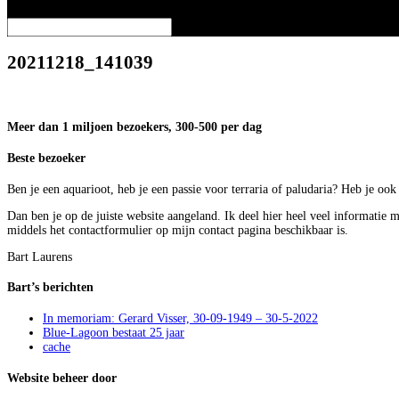
Selecteer een pagina
20211218_141039
Meer dan 1 miljoen bezoekers, 300-500 per dag
Beste bezoeker
Ben je een aquarioot, heb je een passie voor terraria of paludaria? Heb je oo
Dan ben je op de juiste website aangeland. Ik deel hier heel veel informatie 
middels het contactformulier op mijn contact pagina beschikbaar is.
Bart Laurens
Bart’s berichten
In memoriam: Gerard Visser, 30-09-1949 – 30-5-2022
Blue-Lagoon bestaat 25 jaar
cache
Website beheer door