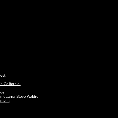
est.
 Californie.
ger.
en daarna Steve Waldron.
Graves