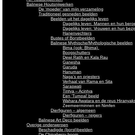
Balinese Houtsnijwerken
De ‘moeder’ van mijn verzameling
Traditioneel gesneden beelden
Beelden uit het dagelijks leven
Dagelijks leven: Mannen en hun bero
Dagelijks leven: Vrouwen en hun bez
Hanenvechters
Bustes of Borstbeelden
Balinese Mythische/Mythologische beelden
Bima (ook: Bhima).
Boogschutters
Dewi Ratih en Kala Rau
Ganesha
Garuda
Hanuman
Naga’s en priesters
Verhaal van Rama en Sita
Saraswati
Tintya – Acintya
Een ‘Tumpal’ beeld
Wahara Awatara en de reus Hiranyak
Zeemeerminnen en Nimfen
Dierfiguren – algemeen
Dierfiguren – reigers
Balinese Art Deco beelden
Overige onderwerpen
Beschadigde (borst)beelden
De Chinaberry boom