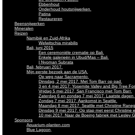
Ebbenhout
Onderhoud houtsnijwerken.
Patina
Restaureren
Beensnijwerken
Mineralen
Reizen
Namibië en Zuid-Afrika
Welwitschia mirabilis
Bali, juni 2015
Een ceremoniële crematie op Bali.
Enkele galerieën in Ubud/Mas – Bali.
I Nyoman Subrata
Bali, februari 2017.
Mijn eerste bezoek aan de USA.
Op weg naar Sacramento.
Dinsdag, 2 mei 2017. Met Tom Barr op pad.
3 en 4 mei 2017: Yosemite Valley and Big Tree For
Vrijdag 5 mei 2017, San Francisco met Tom Barr.
Zaterdag 6 en zondag 7 mei 2017. Laatste dagen in
Zondag 7 mei 2017. Aankomst in Seattle.
Maandag 8 mei 2017. Seattle met Christine Raneg
Dinsdag 9 mei 2017. Op stap met eerst Christine 
10 mei 2017. Naar de Boeing fabriek met Lesley 
Sponsors
Aquarium-planten.com
Blue Lagoon,