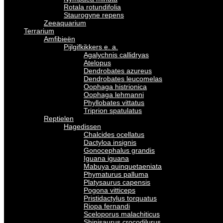
Rotala rotundifolia
Staurogyne repens
Zeeaquarium
Terrarium
Amfibieën
Pijlgifkikkers e. a.
Agalychnis callidryas
Atelopus
Dendrobates azureus
Dendrobates leucomelas
Oophaga histrionica
Oophaga lehmanni
Phyllobates vittatus
Triprion spatulatus
Reptielen
Hagedissen
Chalcides ocellatus
Dactyloa insignis
Gonocephalus grandis
Iguana iguana
Mabuya quinquetaeniata
Phymaturus palluma
Platysaurus capensis
Pogona vitticeps
Pristidactylus torquatus
Riopa fernandi
Sceloporus malachiticus
Shinisaurus crocodilurus