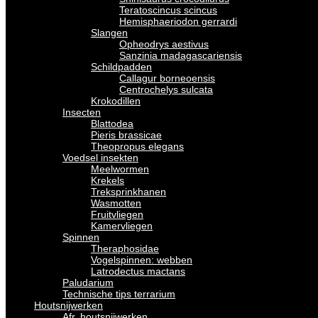
Teratoscincus scincus
Hemisphaeriodon gerrardi
Slangen
Opheodrys aestivus
Sanzinia madagascariensis
Schildpadden
Callagur borneoensis
Centrochelys sulcata
Krokodillen
Insecten
Blattodea
Pieris brassicae
Theopropus elegans
Voedsel insekten
Meelwormen
Krekels
Treksprinkhanen
Wasmotten
Fruitvliegen
Kamervliegen
Spinnen
Theraphosidae
Vogelspinnen: webben
Latrodectus mactans
Paludarium
Technische tips terrarium
Houtsnijwerken
Afr. houtsnijwerken