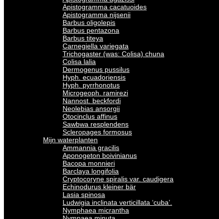
Apistogramma cacatuoides
Apistogramma nijsenii
Barbus oligolepis
Barbus pentazona
Barbus titeya
Carnegiella variegata
Trichogaster (was: Colisa) chuna
Colisa lalia
Dermogenus pussilus
Hyph. ecuadoriensis
Hyph. pyrrhonotus
Microgeoph. ramirezi
Nannost. beckfordi
Neolebias ansorgii
Otocinclus affinus
Sawbwa resplendens
Scleropages formosus
Mijn waterplanten
Ammannia gracilis
Aponogeton boivinianus
Bacopa monnieri
Barclaya longifolia
Cryptocoryne spiralis var. caudigera
Echinodurus kleiner bär
Lasia spinosa
Ludwigia inclinata verticillata ‘cuba’.
Nymphaea micrantha
Nympaea minuta