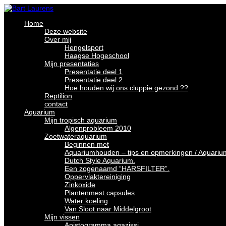
Home
Deze website
Over mij
Hengelsport
Haagse Hogeschool
Mijn presentaties
Presentatie deel 1
Presentatie deel 2
Hoe houden wij ons cluppie gezond ??
Reptilion
contact
Aquarium
Mijn tropisch aquarium
Algenprobleem 2010
Zoetwateraquarium
Beginnen met
Aquariumhouden – tips en opmerkingen / Aquariu
Dutch Style Aquarium.
Een zogenaamd “HARSFILTER”.
Oppervlaktereiniging
Zinkoxide
Plantenmest capsules
Water koeling
Van Sloot naar Middelgroot
Mijn vissen
Apistogramma agazissi