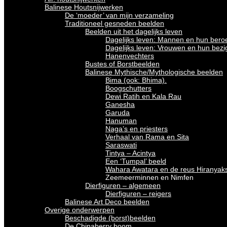
Balinese Houtsnijwerken
De ‘moeder’ van mijn verzameling
Traditioneel gesneden beelden
Beelden uit het dagelijks leven
Dagelijks leven: Mannen en hun bero
Dagelijks leven: Vrouwen en hun bez
Hanenvechters
Bustes of Borstbeelden
Balinese Mythische/Mythologische beelden
Bima (ook: Bhima).
Boogschutters
Dewi Ratih en Kala Rau
Ganesha
Garuda
Hanuman
Naga’s en priesters
Verhaal van Rama en Sita
Saraswati
Tintya – Acintya
Een ‘Tumpal’ beeld
Wahara Awatara en de reus Hiranyak
Zeemeerminnen en Nimfen
Dierfiguren – algemeen
Dierfiguren – reigers
Balinese Art Deco beelden
Overige onderwerpen
Beschadigde (borst)beelden
De Chinaberry boom