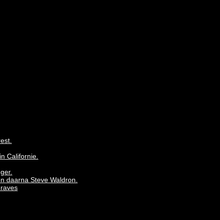
est.
 Californie.
ger.
en daarna Steve Waldron.
Graves