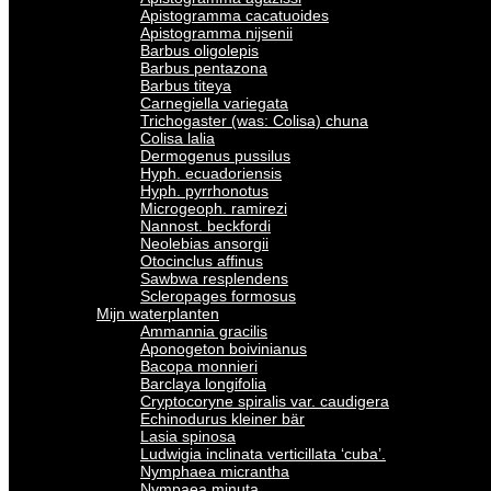
Apistogramma cacatuoides
Apistogramma nijsenii
Barbus oligolepis
Barbus pentazona
Barbus titeya
Carnegiella variegata
Trichogaster (was: Colisa) chuna
Colisa lalia
Dermogenus pussilus
Hyph. ecuadoriensis
Hyph. pyrrhonotus
Microgeoph. ramirezi
Nannost. beckfordi
Neolebias ansorgii
Otocinclus affinus
Sawbwa resplendens
Scleropages formosus
Mijn waterplanten
Ammannia gracilis
Aponogeton boivinianus
Bacopa monnieri
Barclaya longifolia
Cryptocoryne spiralis var. caudigera
Echinodurus kleiner bär
Lasia spinosa
Ludwigia inclinata verticillata ‘cuba’.
Nymphaea micrantha
Nympaea minuta