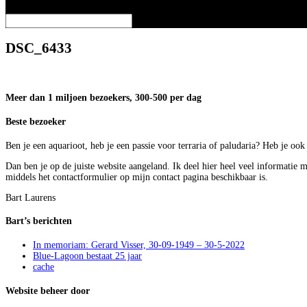
Selecteer een pagina
DSC_6433
Meer dan 1 miljoen bezoekers, 300-500 per dag
Beste bezoeker
Ben je een aquarioot, heb je een passie voor terraria of paludaria? Heb je oo
Dan ben je op de juiste website aangeland. Ik deel hier heel veel informatie 
middels het contactformulier op mijn contact pagina beschikbaar is.
Bart Laurens
Bart’s berichten
In memoriam: Gerard Visser, 30-09-1949 – 30-5-2022
Blue-Lagoon bestaat 25 jaar
cache
Website beheer door