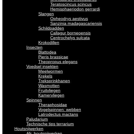
Teratoscincus scincus
Hemisphaeriodon gerrardi
Slangen
Opheodrys aestivus
Sanzinia madagascariensis
Schildpadden
Callagur borneoensis
Centrochelys sulcata
Krokodillen
Insecten
Blattodea
Pieris brassicae
Theopropus elegans
Voedsel insekten
Meelwormen
Krekels
Treksprinkhanen
Wasmotten
Fruitvliegen
Kamervliegen
Spinnen
Theraphosidae
Vogelspinnen: webben
Latrodectus mactans
Paludarium
Technische tips terrarium
Houtsnijwerken
Afr. houtsnijwerken