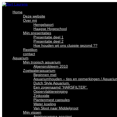
Home
Deze website
Over mij
Hengelsport
Haagse Hogeschool
Mijn presentaties
Presentatie deel 1
Presentatie deel 2
Hoe houden wij ons cluppie gezond ??
Reptilion
contact
Aquarium
Mijn tropisch aquarium
Algenprobleem 2010
Zoetwateraquarium
Beginnen met
Aquariumhouden – tips en opmerkingen / Aquariu
Dutch Style Aquarium.
Een zogenaamd “HARSFILTER”.
Oppervlaktereiniging
Zinkoxide
Plantenmest capsules
Water koeling
Van Sloot naar Middelgroot
Mijn vissen
Apistogramma agazissi