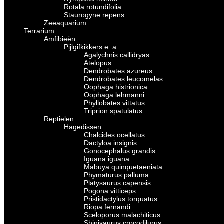
Rotala rotundifolia
Staurogyne repens
Zeeaquarium
Terrarium
Amfibieën
Pijlgifkikkers e. a.
Agalychnis callidryas
Atelopus
Dendrobates azureus
Dendrobates leucomelas
Oophaga histrionica
Oophaga lehmanni
Phyllobates vittatus
Triprion spatulatus
Reptielen
Hagedissen
Chalcides ocellatus
Dactyloa insignis
Gonocephalus grandis
Iguana iguana
Mabuya quinquetaeniata
Phymaturus palluma
Platysaurus capensis
Pogona vitticeps
Pristidactylus torquatus
Riopa fernandi
Sceloporus malachiticus
Shinisaurus crocodilurus