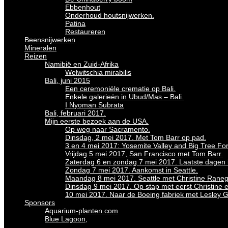
Ebbenhout
Onderhoud houtsnijwerken.
Patina
Restaureren
Beensnijwerken
Mineralen
Reizen
Namibië en Zuid-Afrika
Welwitschia mirabilis
Bali, juni 2015
Een ceremoniële crematie op Bali.
Enkele galerieën in Ubud/Mas – Bali.
I Nyoman Subrata
Bali, februari 2017.
Mijn eerste bezoek aan de USA.
Op weg naar Sacramento.
Dinsdag, 2 mei 2017. Met Tom Barr op pad.
3 en 4 mei 2017: Yosemite Valley and Big Tree For
Vrijdag 5 mei 2017, San Francisco met Tom Barr.
Zaterdag 6 en zondag 7 mei 2017. Laatste dagen in
Zondag 7 mei 2017. Aankomst in Seattle.
Maandag 8 mei 2017. Seattle met Christine Raneg
Dinsdag 9 mei 2017. Op stap met eerst Christine 
10 mei 2017. Naar de Boeing fabriek met Lesley 
Sponsors
Aquarium-planten.com
Blue Lagoon,