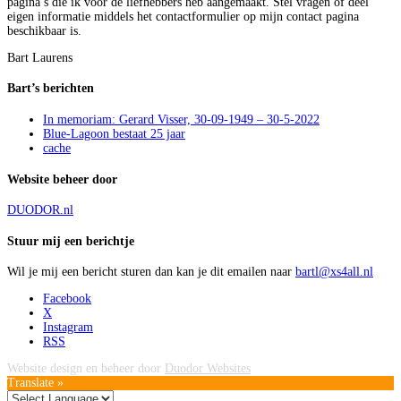
pagina’s die ik voor de liefhebbers heb aangemaakt. Stel vragen of deel
eigen informatie middels het contactformulier op mijn contact pagina
beschikbaar is.
Bart Laurens
Bart’s berichten
In memoriam: Gerard Visser, 30-09-1949 – 30-5-2022
Blue-Lagoon bestaat 25 jaar
cache
Website beheer door
DUODOR.nl
Stuur mij een berichtje
Wil je mij een bericht sturen dan kan je dit emailen naar
bartl@xs4all.nl
Facebook
X
Instagram
RSS
Website design en beheer door
Duodor Websites
Translate »