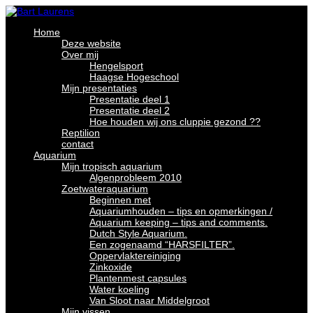
Home
Deze website
Over mij
Hengelsport
Haagse Hogeschool
Mijn presentaties
Presentatie deel 1
Presentatie deel 2
Hoe houden wij ons cluppie gezond ??
Reptilion
contact
Aquarium
Mijn tropisch aquarium
Algenprobleem 2010
Zoetwateraquarium
Beginnen met
Aquariumhouden – tips en opmerkingen /
Aquarium keeping – tips and comments.
Dutch Style Aquarium.
Een zogenaamd “HARSFILTER”.
Oppervlaktereiniging
Zinkoxide
Plantenmest capsules
Water koeling
Van Sloot naar Middelgroot
Mijn vissen