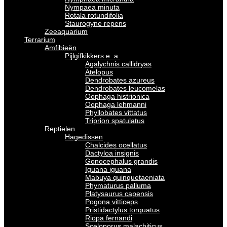
Nympaea minuta
Rotala rotundifolia
Staurogyne repens
Zeeaquarium
Terrarium
Amfibieën
Pijlgifkikkers e. a.
Agalychnis callidryas
Atelopus
Dendrobates azureus
Dendrobates leucomelas
Oophaga histrionica
Oophaga lehmanni
Phyllobates vittatus
Triprion spatulatus
Reptielen
Hagedissen
Chalcides ocellatus
Dactyloa insignis
Gonocephalus grandis
Iguana iguana
Mabuya quinquetaeniata
Phymaturus palluma
Platysaurus capensis
Pogona vitticeps
Pristidactylus torquatus
Riopa fernandi
Sceloporus malachiticus