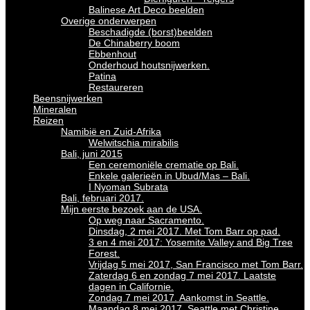
Balinese Art Deco beelden
Overige onderwerpen
Beschadigde (borst)beelden
De Chinaberry boom
Ebbenhout
Onderhoud houtsnijwerken.
Patina
Restaureren
Beensnijwerken
Mineralen
Reizen
Namibië en Zuid-Afrika
Welwitschia mirabilis
Bali, juni 2015
Een ceremoniële crematie op Bali.
Enkele galerieën in Ubud/Mas – Bali.
I Nyoman Subrata
Bali, februari 2017.
Mijn eerste bezoek aan de USA.
Op weg naar Sacramento.
Dinsdag, 2 mei 2017. Met Tom Barr op pad.
3 en 4 mei 2017: Yosemite Valley and Big Tree
Forest.
Vrijdag 5 mei 2017, San Francisco met Tom Barr.
Zaterdag 6 en zondag 7 mei 2017. Laatste
dagen in Californie.
Zondag 7 mei 2017. Aankomst in Seattle.
Maandag 8 mei 2017. Seattle met Christine