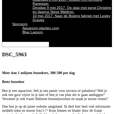
Ranegger.
Dinsdag 9 mei 2017. Op stap met eerst Christine
en daarna Steve Waldron.
10 mei 2017. Naar de Boeing fabriek met Lesley
Graves
Sponsors
Aquarium-planten.com
Blue Lagoon,
Selecteer een pagina
DSC_5963
Meer dan 1 miljoen bezoekers, 300-500 per dag
Beste bezoeker
Ben je een aquarioot, heb je een passie voor terraria of paludaria? Heb je
ook een gave vijver in je tuin of ben je van plan die te gaan aanleggen?
Verzamel je ook fraaie Balinese houtsnijwerken en maak je mooie reizen?
Dan ben je op de juiste website aangeland. Ik deel hier heel veel informatie
middels tekst en mooie foto’s !! Kom binnen en blader door de fraaie