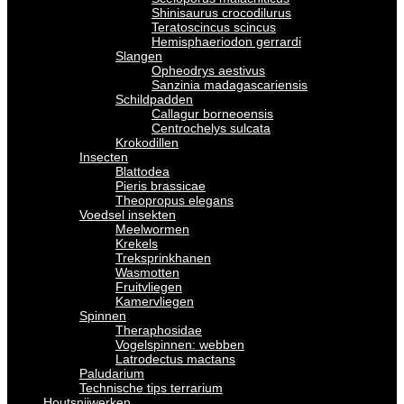
Shinisaurus crocodilurus
Teratoscincus scincus
Hemisphaeriodon gerrardi
Slangen
Opheodrys aestivus
Sanzinia madagascariensis
Schildpadden
Callagur borneoensis
Centrochelys sulcata
Krokodillen
Insecten
Blattodea
Pieris brassicae
Theopropus elegans
Voedsel insekten
Meelwormen
Krekels
Treksprinkhanen
Wasmotten
Fruitvliegen
Kamervliegen
Spinnen
Theraphosidae
Vogelspinnen: webben
Latrodectus mactans
Paludarium
Technische tips terrarium
Houtsnijwerken