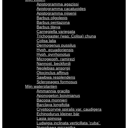
Apistogramma agazissi
Apistogramma cacatuoides
Apistogramma nijsenii
Barbus oligolepis
Barbus pentazona
Barbus titeya
Carnegiella variegata
Trichogaster (was: Colisa) chuna
Colisa lalia
Dermogenus pussilus
Hyph. ecuadoriensis
Hyph. pyrrhonotus
Microgeoph. ramirezi
Nannost. beckfordi
Neolebias ansorgii
Otocinclus affinus
Sawbwa resplendens
Scleropages formosus
Mijn waterplanten
Ammannia gracilis
Aponogeton boivinianus
Bacopa monnieri
Barclaya longifolia
Cryptocoryne spiralis var. caudigera
Echinodurus kleiner bär
Lasia spinosa
Ludwigia inclinata verticillata ‘cuba’.
Nymphaea micrantha