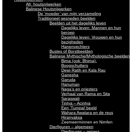
Afr. houtsnijwerken
Balinese Houtsnijwerken
De ‘moeder’ van mijn verzameling
Traditioneel gesneden beelden
Beelden uit het dagelijks leven
Dagelijks leven: Mannen en hun
beroep
Dagelijks leven: Vrouwen en hun
bezigheden
Hanenvechters
Bustes of Borstbeelden
Balinese Mythische/Mythologische beelden
Bima (ook: Bhima).
Boogschutters
Dewi Ratih en Kala Rau
Ganesha
Garuda
Hanuman
Naga’s en priesters
Verhaal van Rama en Sita
Saraswati
Tintya – Acintya
Een ‘Tumpal’ beeld
Wahara Awatara en de reus
Hiranyaksa
Zeemeerminnen en Nimfen
Dierfiguren – algemeen
Dierfiguren – reigers