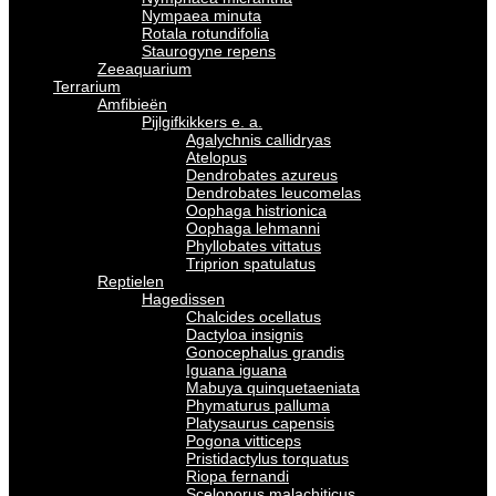
Nympaea minuta
Rotala rotundifolia
Staurogyne repens
Zeeaquarium
Terrarium
Amfibieën
Pijlgifkikkers e. a.
Agalychnis callidryas
Atelopus
Dendrobates azureus
Dendrobates leucomelas
Oophaga histrionica
Oophaga lehmanni
Phyllobates vittatus
Triprion spatulatus
Reptielen
Hagedissen
Chalcides ocellatus
Dactyloa insignis
Gonocephalus grandis
Iguana iguana
Mabuya quinquetaeniata
Phymaturus palluma
Platysaurus capensis
Pogona vitticeps
Pristidactylus torquatus
Riopa fernandi
Sceloporus malachiticus