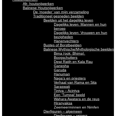
Afr. houtsnijwerken
Balinese Houtsnijwerken
De ‘moeder’ van mijn verzameling
Traditioneel gesneden beelden
Beelden uit het dagelijks leven
Dagelijks leven: Mannen en hun
beroep
Dagelijks leven: Vrouwen en hun
bezigheden
Hanenvechters
Bustes of Borstbeelden
Balinese Mythische/Mythologische beelden
Bima (ook: Bhima).
Boogschutters
Dewi Ratih en Kala Rau
Ganesha
Garuda
Hanuman
Naga’s en priesters
Verhaal van Rama en Sita
Saraswati
Tintya – Acintya
Een ‘Tumpal’ beeld
Wahara Awatara en de reus
Hiranyaksa
Zeemeerminnen en Nimfen
Dierfiguren – algemeen
Dierfiguren – reigers