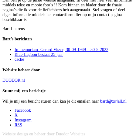
Dan ben je op de juiste website aangeland. Ik deel hier heel veel informatie
middels tekst en mooie foto’s !! Kom binnen en blader door de fraaie
pagina’s die ik voor de liefhebbers heb aangemaakt. Stel vragen of deel
eigen informatie middels het contactformulier op mijn contact pagina
beschikbaar is.
Bart Laurens
Bart’s berichten
In memoriam: Gerard Visser, 30-09-1949 – 30-5-2022
Blue-Lagoon bestaat 25 jaar
cache
Website beheer door
DUODOR.nl
Stuur mij een berichtje
Wil je mij een bericht sturen dan kan je dit emailen naar
bartl@xs4all.nl
Facebook
X
Instagram
RSS
Website design en beheer door
Duodor Websites