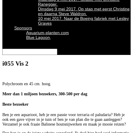
Ranegger.
Dinsdag 9 mei 2017. Op stap met eerst Christine
en daarna Steve Waldron.
10 mei 2017. Naar de Boeing fabriek met Lesley
Graves
Sponsors
Aquarium-planten.com
Blue Lagoon,
Selecteer een pagina
i055 Vis 2
Polychroom en 45 cm. hoog.
Meer dan 1 miljoen bezoekers, 300-500 per dag
Beste bezoeker
Ben je een aquarioot, heb je een passie voor terraria of paludaria? Heb je
ook een gave vijver in je tuin of ben je van plan die te gaan aanleggen?
Verzamel je ook fraaie Balinese houtsnijwerken en maak je mooie reizen?