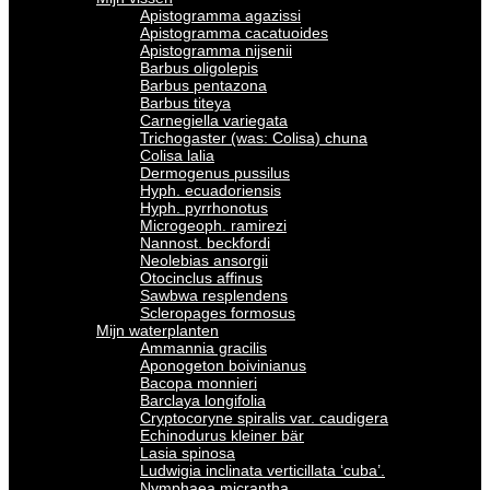
Apistogramma agazissi
Apistogramma cacatuoides
Apistogramma nijsenii
Barbus oligolepis
Barbus pentazona
Barbus titeya
Carnegiella variegata
Trichogaster (was: Colisa) chuna
Colisa lalia
Dermogenus pussilus
Hyph. ecuadoriensis
Hyph. pyrrhonotus
Microgeoph. ramirezi
Nannost. beckfordi
Neolebias ansorgii
Otocinclus affinus
Sawbwa resplendens
Scleropages formosus
Mijn waterplanten
Ammannia gracilis
Aponogeton boivinianus
Bacopa monnieri
Barclaya longifolia
Cryptocoryne spiralis var. caudigera
Echinodurus kleiner bär
Lasia spinosa
Ludwigia inclinata verticillata ‘cuba’.
Nymphaea micrantha