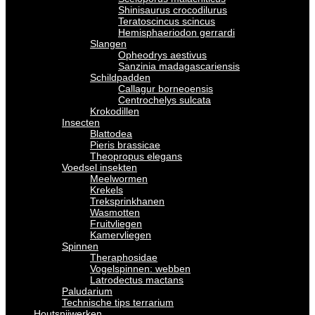
Shinisaurus crocodilurus
Teratoscincus scincus
Hemisphaeriodon gerrardi
Slangen
Opheodrys aestivus
Sanzinia madagascariensis
Schildpadden
Callagur borneoensis
Centrochelys sulcata
Krokodillen
Insecten
Blattodea
Pieris brassicae
Theopropus elegans
Voedsel insekten
Meelwormen
Krekels
Treksprinkhanen
Wasmotten
Fruitvliegen
Kamervliegen
Spinnen
Theraphosidae
Vogelspinnen: webben
Latrodectus mactans
Paludarium
Technische tips terrarium
Houtsnijwerken