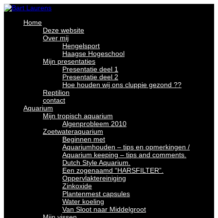
Home
Deze website
Over mij
Hengelsport
Haagse Hogeschool
Mijn presentaties
Presentatie deel 1
Presentatie deel 2
Hoe houden wij ons cluppie gezond ??
Reptilion
contact
Aquarium
Mijn tropisch aquarium
Algenprobleem 2010
Zoetwateraquarium
Beginnen met
Aquariumhouden – tips en opmerkingen /
Aquarium keeping – tips and comments.
Dutch Style Aquarium.
Een zogenaamd “HARSFILTER”.
Oppervlaktereiniging
Zinkoxide
Plantenmest capsules
Water koeling
Van Sloot naar Middelgroot
Mijn vissen