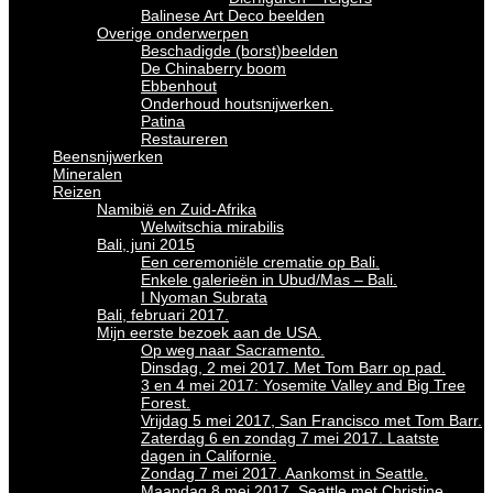
Balinese Art Deco beelden
Overige onderwerpen
Beschadigde (borst)beelden
De Chinaberry boom
Ebbenhout
Onderhoud houtsnijwerken.
Patina
Restaureren
Beensnijwerken
Mineralen
Reizen
Namibië en Zuid-Afrika
Welwitschia mirabilis
Bali, juni 2015
Een ceremoniële crematie op Bali.
Enkele galerieën in Ubud/Mas – Bali.
I Nyoman Subrata
Bali, februari 2017.
Mijn eerste bezoek aan de USA.
Op weg naar Sacramento.
Dinsdag, 2 mei 2017. Met Tom Barr op pad.
3 en 4 mei 2017: Yosemite Valley and Big Tree
Forest.
Vrijdag 5 mei 2017, San Francisco met Tom Barr.
Zaterdag 6 en zondag 7 mei 2017. Laatste
dagen in Californie.
Zondag 7 mei 2017. Aankomst in Seattle.
Maandag 8 mei 2017. Seattle met Christine