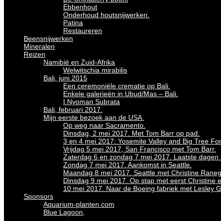
Ebbenhout
Onderhoud houtsnijwerken.
Patina
Restaureren
Beensnijwerken
Mineralen
Reizen
Namibië en Zuid-Afrika
Welwitschia mirabilis
Bali, juni 2015
Een ceremoniële crematie op Bali.
Enkele galerieën in Ubud/Mas – Bali.
I Nyoman Subrata
Bali, februari 2017.
Mijn eerste bezoek aan de USA.
Op weg naar Sacramento.
Dinsdag, 2 mei 2017. Met Tom Barr op pad.
3 en 4 mei 2017: Yosemite Valley and Big Tree For
Vrijdag 5 mei 2017, San Francisco met Tom Barr.
Zaterdag 6 en zondag 7 mei 2017. Laatste dagen in
Zondag 7 mei 2017. Aankomst in Seattle.
Maandag 8 mei 2017. Seattle met Christine Raneg
Dinsdag 9 mei 2017. Op stap met eerst Christine 
10 mei 2017. Naar de Boeing fabriek met Lesley 
Sponsors
Aquarium-planten.com
Blue Lagoon,