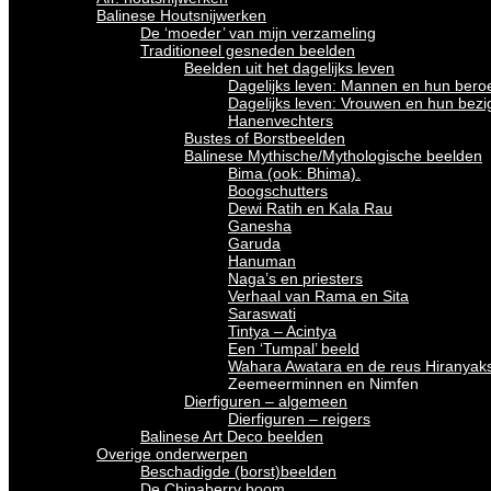
Balinese Houtsnijwerken
De ‘moeder’ van mijn verzameling
Traditioneel gesneden beelden
Beelden uit het dagelijks leven
Dagelijks leven: Mannen en hun bero
Dagelijks leven: Vrouwen en hun bez
Hanenvechters
Bustes of Borstbeelden
Balinese Mythische/Mythologische beelden
Bima (ook: Bhima).
Boogschutters
Dewi Ratih en Kala Rau
Ganesha
Garuda
Hanuman
Naga’s en priesters
Verhaal van Rama en Sita
Saraswati
Tintya – Acintya
Een ‘Tumpal’ beeld
Wahara Awatara en de reus Hiranyak
Zeemeerminnen en Nimfen
Dierfiguren – algemeen
Dierfiguren – reigers
Balinese Art Deco beelden
Overige onderwerpen
Beschadigde (borst)beelden
De Chinaberry boom