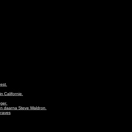
est.
 Californie.
ger.
en daarna Steve Waldron.
Graves