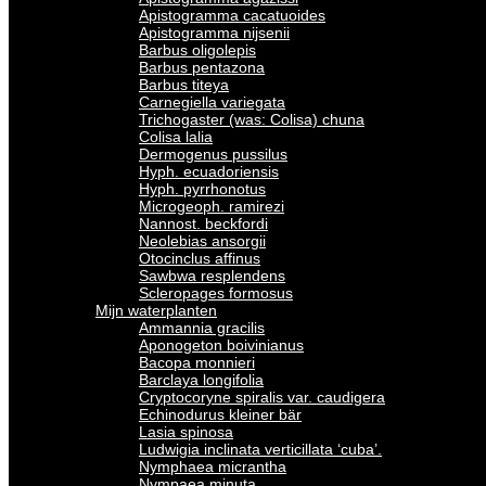
Apistogramma cacatuoides
Apistogramma nijsenii
Barbus oligolepis
Barbus pentazona
Barbus titeya
Carnegiella variegata
Trichogaster (was: Colisa) chuna
Colisa lalia
Dermogenus pussilus
Hyph. ecuadoriensis
Hyph. pyrrhonotus
Microgeoph. ramirezi
Nannost. beckfordi
Neolebias ansorgii
Otocinclus affinus
Sawbwa resplendens
Scleropages formosus
Mijn waterplanten
Ammannia gracilis
Aponogeton boivinianus
Bacopa monnieri
Barclaya longifolia
Cryptocoryne spiralis var. caudigera
Echinodurus kleiner bär
Lasia spinosa
Ludwigia inclinata verticillata ‘cuba’.
Nymphaea micrantha
Nympaea minuta