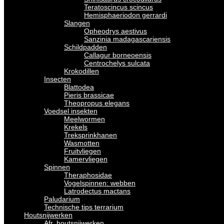
Teratoscincus scincus
Hemisphaeriodon gerrardi
Slangen
Opheodrys aestivus
Sanzinia madagascariensis
Schildpadden
Callagur borneoensis
Centrochelys sulcata
Krokodillen
Insecten
Blattodea
Pieris brassicae
Theopropus elegans
Voedsel insekten
Meelwormen
Krekels
Treksprinkhanen
Wasmotten
Fruitvliegen
Kamervliegen
Spinnen
Theraphosidae
Vogelspinnen: webben
Latrodectus mactans
Paludarium
Technische tips terrarium
Houtsnijwerken
Afr. houtsnijwerken