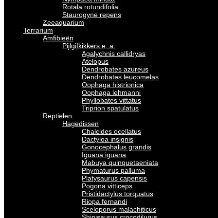
Rotala rotundifolia
Staurogyne repens
Zeeaquarium
Terrarium
Amfibieën
Pijlgifkikkers e. a.
Agalychnis callidryas
Atelopus
Dendrobates azureus
Dendrobates leucomelas
Oophaga histrionica
Oophaga lehmanni
Phyllobates vittatus
Triprion spatulatus
Reptielen
Hagedissen
Chalcides ocellatus
Dactyloa insignis
Gonocephalus grandis
Iguana iguana
Mabuya quinquetaeniata
Phymaturus palluma
Platysaurus capensis
Pogona vitticeps
Pristidactylus torquatus
Riopa fernandi
Sceloporus malachiticus
Shinisaurus crocodilurus