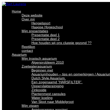
Home
Deze website
Over mij
Hengelsport
Haagse Hogeschool
Mijn presentaties
Presentatie deel 1
Presentatie deel 2
Hoe houden wij ons cluppie gezond ??
Reptilion
contact
Aquarium
Mijn tropisch aquarium
Algenprobleem 2010
Zoetwateraquarium
Beginnen met
Aquariumhouden – tips en opmerkingen / Aquariu
Dutch Style Aquarium.
Een zogenaamd “HARSFILTER”.
Oppervlaktereiniging
Zinkoxide
Plantenmest capsules
Water koeling
Van Sloot naar Middelgroot
Mijn vissen
Apistogramma agazissi