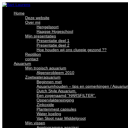
Home
Deze website
Over mij
Hengelsport
Haagse Hogeschool
Mijn presentaties
Presentatie deel 1
Presentatie deel 2
Hoe houden wij ons cluppie gezond ??
Reptilion
contact
Aquarium
Mijn tropisch aquarium
Algenprobleem 2010
Zoetwateraquarium
Beginnen met
Aquariumhouden – tips en opmerkingen / Aquariu
Dutch Style Aquarium.
Een zogenaamd “HARSFILTER”.
Oppervlaktereiniging
Zinkoxide
Plantenmest capsules
Water koeling
Van Sloot naar Middelgroot
Mijn vissen
Apistogramma agazissi