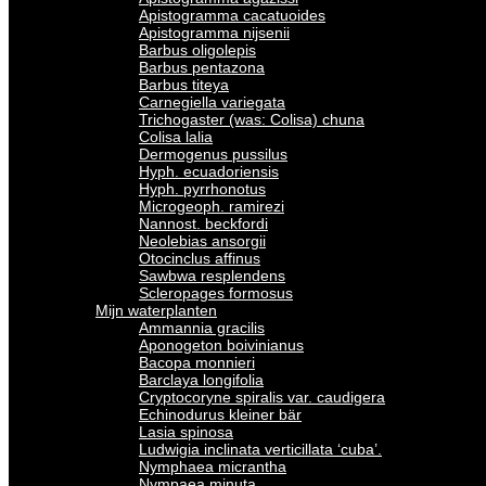
Apistogramma cacatuoides
Apistogramma nijsenii
Barbus oligolepis
Barbus pentazona
Barbus titeya
Carnegiella variegata
Trichogaster (was: Colisa) chuna
Colisa lalia
Dermogenus pussilus
Hyph. ecuadoriensis
Hyph. pyrrhonotus
Microgeoph. ramirezi
Nannost. beckfordi
Neolebias ansorgii
Otocinclus affinus
Sawbwa resplendens
Scleropages formosus
Mijn waterplanten
Ammannia gracilis
Aponogeton boivinianus
Bacopa monnieri
Barclaya longifolia
Cryptocoryne spiralis var. caudigera
Echinodurus kleiner bär
Lasia spinosa
Ludwigia inclinata verticillata ‘cuba’.
Nymphaea micrantha
Nympaea minuta