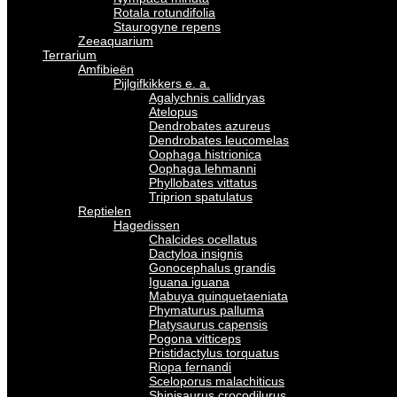
Rotala rotundifolia
Staurogyne repens
Zeeaquarium
Terrarium
Amfibieën
Pijlgifkikkers e. a.
Agalychnis callidryas
Atelopus
Dendrobates azureus
Dendrobates leucomelas
Oophaga histrionica
Oophaga lehmanni
Phyllobates vittatus
Triprion spatulatus
Reptielen
Hagedissen
Chalcides ocellatus
Dactyloa insignis
Gonocephalus grandis
Iguana iguana
Mabuya quinquetaeniata
Phymaturus palluma
Platysaurus capensis
Pogona vitticeps
Pristidactylus torquatus
Riopa fernandi
Sceloporus malachiticus
Shinisaurus crocodilurus