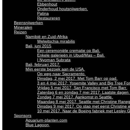
Ebbenhout
Onderhoud houtsnijwerken.
Patina
Restaureren
Beensnijwerken
Mineralen
Reizen
Namibië en Zuid-Afrika
Welwitschia mirabilis
Bali, juni 2015
Een ceremoniële crematie op Bali.
Enkele galerieën in Ubud/Mas – Bali.
I Nyoman Subrata
Bali, februari 2017.
Mijn eerste bezoek aan de USA.
Op weg naar Sacramento.
Dinsdag, 2 mei 2017. Met Tom Barr op pad.
3 en 4 mei 2017: Yosemite Valley and Big Tree For
Vrijdag 5 mei 2017, San Francisco met Tom Barr.
Zaterdag 6 en zondag 7 mei 2017. Laatste dagen in
Zondag 7 mei 2017. Aankomst in Seattle.
Maandag 8 mei 2017. Seattle met Christine Raneg
Dinsdag 9 mei 2017. Op stap met eerst Christine 
10 mei 2017. Naar de Boeing fabriek met Lesley 
Sponsors
Aquarium-planten.com
Blue Lagoon,