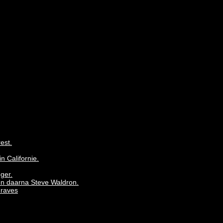
est.
 Californie.
ger.
en daarna Steve Waldron.
Graves