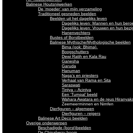
Balinese Houtsnijwerken
De ‘moeder’ van mijn verzameling
Traditioneel gesneden beelden
Beelden uit het dagelijks leven
Dagelijks leven: Mannen en hun bero
Dagelijks leven: Vrouwen en hun bez
Hanenvechters
Bustes of Borstbeelden
Balinese Mythische/Mythologische beelden
Bima (ook: Bhima).
Boogschutters
Dewi Ratih en Kala Rau
Ganesha
Garuda
Hanuman
Naga’s en priesters
Verhaal van Rama en Sita
Saraswati
Tintya – Acintya
Een ‘Tumpal’ beeld
Wahara Awatara en de reus Hiranyak
Zeemeerminnen en Nimfen
Dierfiguren – algemeen
Dierfiguren – reigers
Balinese Art Deco beelden
Overige onderwerpen
Beschadigde (borst)beelden
De Chinaberry boom