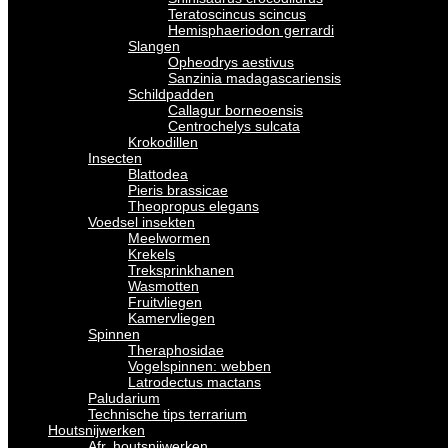
Teratoscincus scincus
Hemisphaeriodon gerrardi
Slangen
Opheodrys aestivus
Sanzinia madagascariensis
Schildpadden
Callagur borneoensis
Centrochelys sulcata
Krokodillen
Insecten
Blattodea
Pieris brassicae
Theopropus elegans
Voedsel insekten
Meelwormen
Krekels
Treksprinkhanen
Wasmotten
Fruitvliegen
Kamervliegen
Spinnen
Theraphosidae
Vogelspinnen: webben
Latrodectus mactans
Paludarium
Technische tips terrarium
Houtsnijwerken
Afr. houtsnijwerken