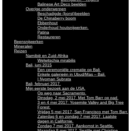
Balinese Art Deco beelden
Overige onderwerpen
Beschadigde (borst)beelden
De Chinaberry boom
Ebbenhout
Onderhoud houtsnijwerken.
Patina
Restaureren
Beensnijwerken
Mineralen
Reizen
Namibië en Zuid-Afrika
Welwitschia mirabilis
Bali, juni 2015
Een ceremoniële crematie op Bali.
Enkele galerieën in Ubud/Mas – Bali.
I Nyoman Subrata
Bali, februari 2017.
Mijn eerste bezoek aan de USA.
Op weg naar Sacramento.
Dinsdag, 2 mei 2017. Met Tom Barr op pad.
3 en 4 mei 2017: Yosemite Valley and Big Tree
Forest.
Vrijdag 5 mei 2017, San Francisco met Tom Barr.
Zaterdag 6 en zondag 7 mei 2017. Laatste
dagen in Californie.
Zondag 7 mei 2017. Aankomst in Seattle.
Maandag 8 mei 2017. Seattle met Christine