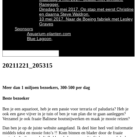
Ranegger.
Dinsdag 9 mei 2017. Op stap met eerst Christine
en daarna Steve Waldron.
10 mei 2017. Naar de Boeing fabriek met Lesley
Graves
Sponsors
Aquarium-planten.com
Blue Lagoon,
Selecteer een pagina
20211221_205315
Meer dan 1 miljoen bezoekers, 300-500 per dag
Beste bezoeker
Ben je een aquarioot, heb je een passie voor terraria of paludaria? Heb je
ook een gave vijver in je tuin of ben je van plan die te gaan aanleggen?
Verzamel je ook fraaie Balinese houtsnijwerken en maak je mooie reizen?
Dan ben je op de juiste website aangeland. Ik deel hier heel veel informatie
middels tekst en mooie foto’s !! Kom binnen en blader door de fraaie