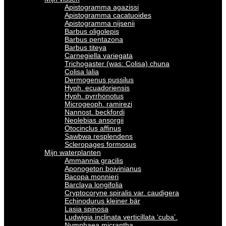
Apistogramma agazissi
Apistogramma cacatuoides
Apistogramma nijsenii
Barbus oligolepis
Barbus pentazona
Barbus titeya
Carnegiella variegata
Trichogaster (was: Colisa) chuna
Colisa lalia
Dermogenus pussilus
Hyph. ecuadoriensis
Hyph. pyrrhonotus
Microgeoph. ramirezi
Nannost. beckfordi
Neolebias ansorgii
Otocinclus affinus
Sawbwa resplendens
Scleropages formosus
Mijn waterplanten
Ammannia gracilis
Aponogeton boivinianus
Bacopa monnieri
Barclaya longifolia
Cryptocoryne spiralis var. caudigera
Echinodurus kleiner bär
Lasia spinosa
Ludwigia inclinata verticillata ‘cuba’.
Nymphaea micrantha