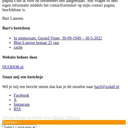
pagina’s die ik voor de liefhebbers heb aangemaakt. Stel vragen of deel
eigen informatie middels het contactformulier op mijn contact pagina
beschikbaar is.
Bart Laurens
Bart’s berichten
In memoriam: Gerard Visser, 30-09-1949 – 30-5-2022
Blue-Lagoon bestaat 25 jaar
cache
Website beheer door
DUODOR.nl
Stuur mij een berichtje
Wil je mij een bericht sturen dan kan je dit emailen naar
bartl@xs4all.nl
Facebook
X
Instagram
RSS
Website design en beheer door
Duodor Websites
Translate »