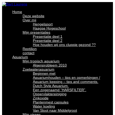
Home
Deze website
Over mij
Hengelsport
Haagse Hogeschool
Mijn presentaties
Presentatie deel 1
Presentatie deel 2
Hoe houden wij ons cluppie gezond ??
Reptilion
contact
Aquarium
Mijn tropisch aquarium
Algenprobleem 2010
Zoetwateraquarium
Beginnen met
Aquariumhouden – tips en opmerkingen /
Aquarium keeping – tips and comments.
Dutch Style Aquarium.
Een zogenaamd “HARSFILTER”.
Oppervlaktereiniging
Zinkoxide
Plantenmest capsules
Water koeling
Van Sloot naar Middelgroot
Mijn vissen