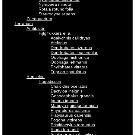
Nympaea minuta
Rotala rotundifolia
Staurogyne repens
Zeeaquarium
Terrarium
Amfibieën
Pijlgifkikkers e. a.
Agalychnis callidryas
Atelopus
Dendrobates azureus
Dendrobates leucomelas
Oophaga histrionica
Oophaga lehmanni
Phyllobates vittatus
Triprion spatulatus
Reptielen
Hagedissen
Chalcides ocellatus
Dactyloa insignis
Gonocephalus grandis
Iguana iguana
Mabuya quinquetaeniata
Phymaturus palluma
Platysaurus capensis
Pogona vitticeps
Pristidactylus torquatus
Riopa fernandi
Sceloporus malachiticus