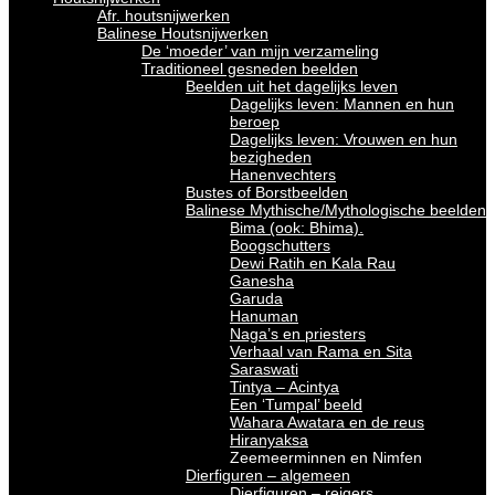
Afr. houtsnijwerken
Balinese Houtsnijwerken
De ‘moeder’ van mijn verzameling
Traditioneel gesneden beelden
Beelden uit het dagelijks leven
Dagelijks leven: Mannen en hun
beroep
Dagelijks leven: Vrouwen en hun
bezigheden
Hanenvechters
Bustes of Borstbeelden
Balinese Mythische/Mythologische beelden
Bima (ook: Bhima).
Boogschutters
Dewi Ratih en Kala Rau
Ganesha
Garuda
Hanuman
Naga’s en priesters
Verhaal van Rama en Sita
Saraswati
Tintya – Acintya
Een ‘Tumpal’ beeld
Wahara Awatara en de reus
Hiranyaksa
Zeemeerminnen en Nimfen
Dierfiguren – algemeen
Dierfiguren – reigers