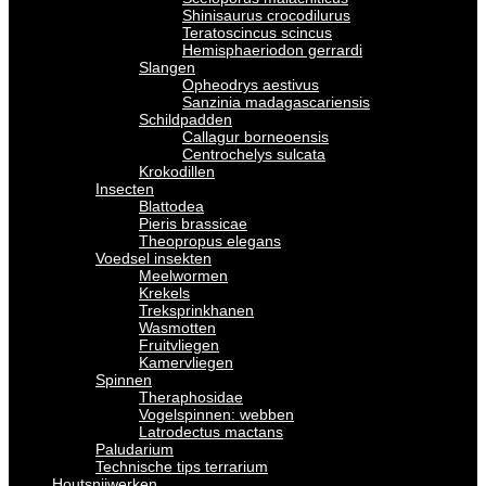
Shinisaurus crocodilurus
Teratoscincus scincus
Hemisphaeriodon gerrardi
Slangen
Opheodrys aestivus
Sanzinia madagascariensis
Schildpadden
Callagur borneoensis
Centrochelys sulcata
Krokodillen
Insecten
Blattodea
Pieris brassicae
Theopropus elegans
Voedsel insekten
Meelwormen
Krekels
Treksprinkhanen
Wasmotten
Fruitvliegen
Kamervliegen
Spinnen
Theraphosidae
Vogelspinnen: webben
Latrodectus mactans
Paludarium
Technische tips terrarium
Houtsnijwerken