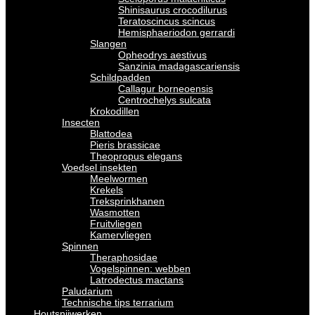
Shinisaurus crocodilurus
Teratoscincus scincus
Hemisphaeriodon gerrardi
Slangen
Opheodrys aestivus
Sanzinia madagascariensis
Schildpadden
Callagur borneoensis
Centrochelys sulcata
Krokodillen
Insecten
Blattodea
Pieris brassicae
Theopropus elegans
Voedsel insekten
Meelwormen
Krekels
Treksprinkhanen
Wasmotten
Fruitvliegen
Kamervliegen
Spinnen
Theraphosidae
Vogelspinnen: webben
Latrodectus mactans
Paludarium
Technische tips terrarium
Houtsnijwerken