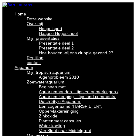
Home
Deze website
Over mij
Hengelsport
Haagse Hogeschool
Mijn presentaties
Presentatie deel 1
Presentatie deel 2
Hoe houden wij ons cluppie gezond ??
Reptilion
contact
Aquarium
Mijn tropisch aquarium
Algenprobleem 2010
Zoetwateraquarium
Beginnen met
Aquariumhouden – tips en opmerkingen /
Aquarium keeping – tips and comments.
Dutch Style Aquarium.
Een zogenaamd “HARSFILTER”.
Oppervlaktereiniging
Zinkoxide
Plantenmest capsules
Water koeling
Van Sloot naar Middelgroot
Mijn vissen