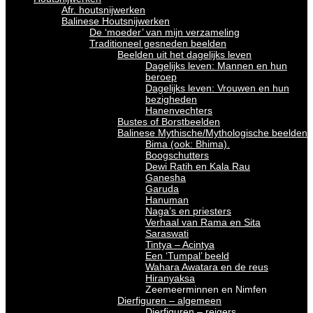
Afr. houtsnijwerken
Balinese Houtsnijwerken
De ‘moeder’ van mijn verzameling
Traditioneel gesneden beelden
Beelden uit het dagelijks leven
Dagelijks leven: Mannen en hun
beroep
Dagelijks leven: Vrouwen en hun
bezigheden
Hanenvechters
Bustes of Borstbeelden
Balinese Mythische/Mythologische beelden
Bima (ook: Bhima).
Boogschutters
Dewi Ratih en Kala Rau
Ganesha
Garuda
Hanuman
Naga’s en priesters
Verhaal van Rama en Sita
Saraswati
Tintya – Acintya
Een ‘Tumpal’ beeld
Wahara Awatara en de reus
Hiranyaksa
Zeemeerminnen en Nimfen
Dierfiguren – algemeen
Dierfiguren – reigers