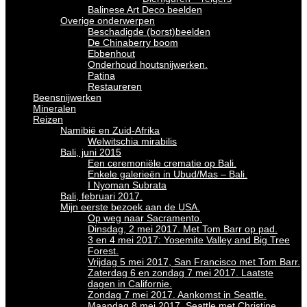
Balinese Art Deco beelden
Overige onderwerpen
Beschadigde (borst)beelden
De Chinaberry boom
Ebbenhout
Onderhoud houtsnijwerken.
Patina
Restaureren
Beensnijwerken
Mineralen
Reizen
Namibië en Zuid-Afrika
Welwitschia mirabilis
Bali, juni 2015
Een ceremoniële crematie op Bali.
Enkele galerieën in Ubud/Mas – Bali.
I Nyoman Subrata
Bali, februari 2017.
Mijn eerste bezoek aan de USA.
Op weg naar Sacramento.
Dinsdag, 2 mei 2017. Met Tom Barr op pad.
3 en 4 mei 2017: Yosemite Valley and Big Tree
Forest.
Vrijdag 5 mei 2017, San Francisco met Tom Barr.
Zaterdag 6 en zondag 7 mei 2017. Laatste
dagen in Californie.
Zondag 7 mei 2017. Aankomst in Seattle.
Maandag 8 mei 2017. Seattle met Christine