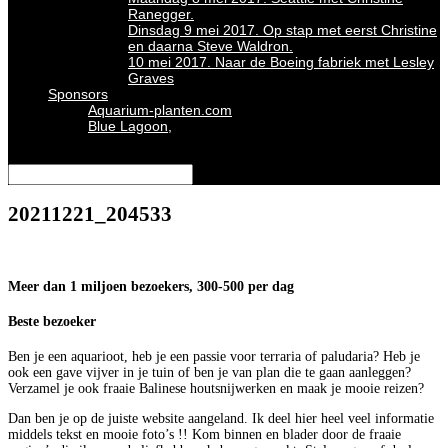
Ranegger.
Dinsdag 9 mei 2017. Op stap met eerst Christine
en daarna Steve Waldron.
10 mei 2017. Naar de Boeing fabriek met Lesley
Graves
Sponsors
Aquarium-planten.com
Blue Lagoon,
Selecteer een pagina
20211221_204533
Meer dan 1 miljoen bezoekers, 300-500 per dag
Beste bezoeker
Ben je een aquarioot, heb je een passie voor terraria of paludaria? Heb je
ook een gave vijver in je tuin of ben je van plan die te gaan aanleggen?
Verzamel je ook fraaie Balinese houtsnijwerken en maak je mooie reizen?
Dan ben je op de juiste website aangeland. Ik deel hier heel veel informatie
middels tekst en mooie foto’s !! Kom binnen en blader door de fraaie