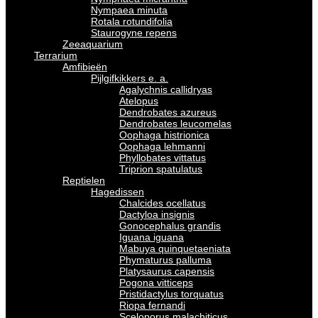
Nympaea minuta
Rotala rotundifolia
Staurogyne repens
Zeeaquarium
Terrarium
Amfibieën
Pijlgifkikkers e. a.
Agalychnis callidryas
Atelopus
Dendrobates azureus
Dendrobates leucomelas
Oophaga histrionica
Oophaga lehmanni
Phyllobates vittatus
Triprion spatulatus
Reptielen
Hagedissen
Chalcides ocellatus
Dactyloa insignis
Gonocephalus grandis
Iguana iguana
Mabuya quinquetaeniata
Phymaturus palluma
Platysaurus capensis
Pogona vitticeps
Pristidactylus torquatus
Riopa fernandi
Sceloporus malachiticus