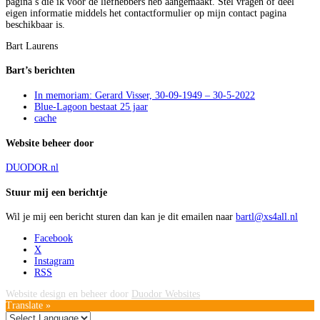
pagina’s die ik voor de liefhebbers heb aangemaakt. Stel vragen of deel
eigen informatie middels het contactformulier op mijn contact pagina
beschikbaar is.
Bart Laurens
Bart’s berichten
In memoriam: Gerard Visser, 30-09-1949 – 30-5-2022
Blue-Lagoon bestaat 25 jaar
cache
Website beheer door
DUODOR.nl
Stuur mij een berichtje
Wil je mij een bericht sturen dan kan je dit emailen naar
bartl@xs4all.nl
Facebook
X
Instagram
RSS
Website design en beheer door
Duodor Websites
Translate »