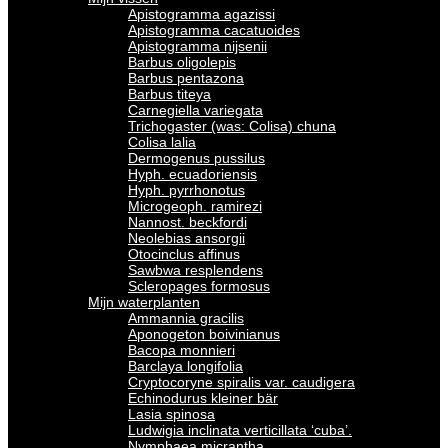
Apistogramma agazissi
Apistogramma cacatuoides
Apistogramma nijsenii
Barbus oligolepis
Barbus pentazona
Barbus titeya
Carnegiella variegata
Trichogaster (was: Colisa) chuna
Colisa lalia
Dermogenus pussilus
Hyph. ecuadoriensis
Hyph. pyrrhonotus
Microgeoph. ramirezi
Nannost. beckfordi
Neolebias ansorgii
Otocinclus affinus
Sawbwa resplendens
Scleropages formosus
Mijn waterplanten
Ammannia gracilis
Aponogeton boivinianus
Bacopa monnieri
Barclaya longifolia
Cryptocoryne spiralis var. caudigera
Echinodurus kleiner bär
Lasia spinosa
Ludwigia inclinata verticillata ‘cuba’.
Nymphaea micrantha