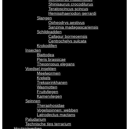
Shinisaurus crocodilurus
Teratoscincus scincus
Hemisphaeriodon gerrardi
Slangen
Opheodrys aestivus
Sanzinia madagascariensis
Schildpadden
Callagur borneoensis
Centrochelys sulcata
Krokodillen
Insecten
Blattodea
Pieris brassicae
Theopropus elegans
Voedsel insekten
Meelwormen
Krekels
Treksprinkhanen
Wasmotten
Fruitvliegen
Kamervliegen
Spinnen
Theraphosidae
Vogelspinnen: webben
Latrodectus mactans
Paludarium
Technische tips terrarium
Houtsnijwerken