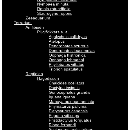
Nympaea minuta
Rotala rotundifolia
Staurogyne repens
Zeeaquarium
Terrarium
Amfibieën
Pijlgifkikkers e. a.
Agalychnis callidryas
Atelopus
Dendrobates azureus
Dendrobates leucomelas
Oophaga histrionica
Oophaga lehmanni
Phyllobates vittatus
Triprion spatulatus
Reptielen
Hagedissen
Chalcides ocellatus
Dactyloa insignis
Gonocephalus grandis
Iguana iguana
Mabuya quinquetaeniata
Phymaturus palluma
Platysaurus capensis
Pogona vitticeps
Pristidactylus torquatus
Riopa fernandi
Sceloporus malachiticus