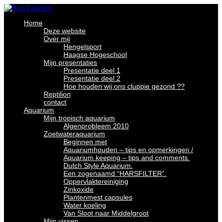
Home
Deze website
Over mij
Hengelsport
Haagse Hogeschool
Mijn presentaties
Presentatie deel 1
Presentatie deel 2
Hoe houden wij ons cluppie gezond ??
Reptilion
contact
Aquarium
Mijn tropisch aquarium
Algenprobleem 2010
Zoetwateraquarium
Beginnen met
Aquariumhouden – tips en opmerkingen /
Aquarium keeping – tips and comments.
Dutch Style Aquarium.
Een zogenaamd “HARSFILTER”.
Oppervlaktereiniging
Zinkoxide
Plantenmest capsules
Water koeling
Van Sloot naar Middelgroot
Mijn vissen