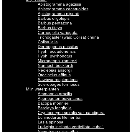
Apistogramma agazissi
Apistogramma cacatuoides
Apistogramma nijsenii
Barbus oligolepis
Barbus pentazona
Barbus titeya
Carnegiella variegata
Trichogaster (was: Colisa) chuna
Colisa lalia
Dermogenus pussilus
Hyph. ecuadoriensis
Hyph. pyrrhonotus
Microgeoph. ramirezi
Nannost. beckfordi
Neolebias ansorgii
Otocinclus affinus
Sawbwa resplendens
Scleropages formosus
Mijn waterplanten
Ammannia gracilis
Aponogeton boivinianus
Bacopa monnieri
Barclaya longifolia
Cryptocoryne spiralis var. caudigera
Echinodurus kleiner bär
Lasia spinosa
Ludwigia inclinata verticillata ‘cuba’.
Nymphaea micrantha