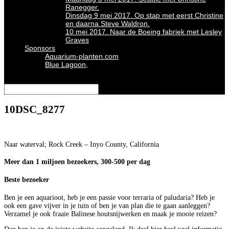
Ranegger.
Dinsdag 9 mei 2017. Op stap met eerst Christine
en daarna Steve Waldron.
10 mei 2017. Naar de Boeing fabriek met Lesley
Graves
Sponsors
Aquarium-planten.com
Blue Lagoon,
Selecteer een pagina
10DSC_8277
Naar waterval; Rock Creek – Inyo County, California
Meer dan 1 miljoen bezoekers, 300-500 per dag
Beste bezoeker
Ben je een aquarioot, heb je een passie voor terraria of paludaria? Heb je
ook een gave vijver in je tuin of ben je van plan die te gaan aanleggen?
Verzamel je ook fraaie Balinese houtsnijwerken en maak je mooie reizen?