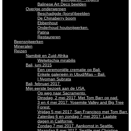
Balinese Art Deco beelden
Overige onderwerpen
Beschadigde (borst)beelden
De Chinaberry boom
Ebbenhout
Onderhoud houtsnijwerken.
Patina
Restaureren
Beensnijwerken
Mineralen
Reizen
Namibië en Zuid-Afrika
Welwitschia mirabilis
Bali, juni 2015
Een ceremoniële crematie op Bali.
Enkele galerieën in Ubud/Mas – Bali.
I Nyoman Subrata
Bali, februari 2017.
Mijn eerste bezoek aan de USA.
Op weg naar Sacramento.
Dinsdag, 2 mei 2017. Met Tom Barr op pad.
3 en 4 mei 2017: Yosemite Valley and Big Tree
Forest.
Vrijdag 5 mei 2017, San Francisco met Tom Barr.
Zaterdag 6 en zondag 7 mei 2017. Laatste
dagen in Californie.
Zondag 7 mei 2017. Aankomst in Seattle.
Maandag 8 mei 2017. Seattle met Christine