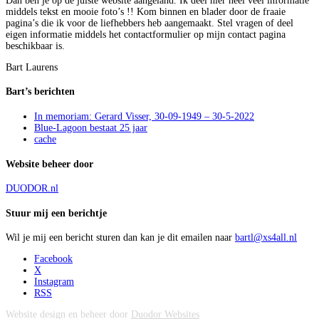
Dan ben je op de juiste website aangeland. Ik deel hier heel veel informatie
middels tekst en mooie foto’s !! Kom binnen en blader door de fraaie
pagina’s die ik voor de liefhebbers heb aangemaakt. Stel vragen of deel
eigen informatie middels het contactformulier op mijn contact pagina
beschikbaar is.
Bart Laurens
Bart’s berichten
In memoriam: Gerard Visser, 30-09-1949 – 30-5-2022
Blue-Lagoon bestaat 25 jaar
cache
Website beheer door
DUODOR.nl
Stuur mij een berichtje
Wil je mij een bericht sturen dan kan je dit emailen naar
bartl@xs4all.nl
Facebook
X
Instagram
RSS
Website design en beheer door
Duodor Websites