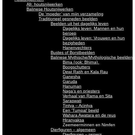
Afr. houtsnijwerken
Balinese Houtsnijwerken
De ‘moeder’ van mijn verzameling
Traditioneel gesneden beelden
Beelden uit het dagelijks leven
Dagelijks leven: Mannen en hun
beroep
Dagelijks leven: Vrouwen en hun
bezigheden
Hanenvechters
Bustes of Borstbeelden
Balinese Mythische/Mythologische beelden
Bima (ook: Bhima).
Boogschutters
Dewi Ratih en Kala Rau
Ganesha
Garuda
Hanuman
Naga’s en priesters
Verhaal van Rama en Sita
Saraswati
Tintya – Acintya
Een ‘Tumpal’ beeld
Wahara Awatara en de reus
Hiranyaksa
Zeemeerminnen en Nimfen
Dierfiguren – algemeen
Dierfiguren – reigers