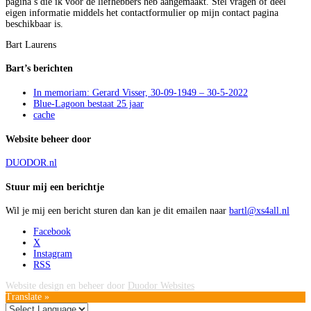
pagina’s die ik voor de liefhebbers heb aangemaakt. Stel vragen of deel
eigen informatie middels het contactformulier op mijn contact pagina
beschikbaar is.
Bart Laurens
Bart’s berichten
In memoriam: Gerard Visser, 30-09-1949 – 30-5-2022
Blue-Lagoon bestaat 25 jaar
cache
Website beheer door
DUODOR.nl
Stuur mij een berichtje
Wil je mij een bericht sturen dan kan je dit emailen naar
bartl@xs4all.nl
Facebook
X
Instagram
RSS
Website design en beheer door
Duodor Websites
Translate »