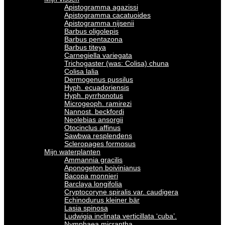
Apistogramma agazissi
Apistogramma cacatuoides
Apistogramma nijsenii
Barbus oligolepis
Barbus pentazona
Barbus titeya
Carnegiella variegata
Trichogaster (was: Colisa) chuna
Colisa lalia
Dermogenus pussilus
Hyph. ecuadoriensis
Hyph. pyrrhonotus
Microgeoph. ramirezi
Nannost. beckfordi
Neolebias ansorgii
Otocinclus affinus
Sawbwa resplendens
Scleropages formosus
Mijn waterplanten
Ammannia gracilis
Aponogeton boivinianus
Bacopa monnieri
Barclaya longifolia
Cryptocoryne spiralis var. caudigera
Echinodurus kleiner bär
Lasia spinosa
Ludwigia inclinata verticillata ‘cuba’.
Nymphaea micrantha