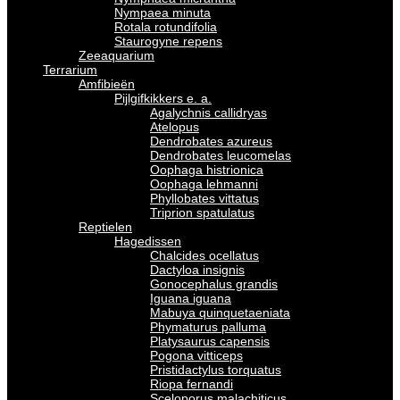
Nympaea minuta
Rotala rotundifolia
Staurogyne repens
Zeeaquarium
Terrarium
Amfibieën
Pijlgifkikkers e. a.
Agalychnis callidryas
Atelopus
Dendrobates azureus
Dendrobates leucomelas
Oophaga histrionica
Oophaga lehmanni
Phyllobates vittatus
Triprion spatulatus
Reptielen
Hagedissen
Chalcides ocellatus
Dactyloa insignis
Gonocephalus grandis
Iguana iguana
Mabuya quinquetaeniata
Phymaturus palluma
Platysaurus capensis
Pogona vitticeps
Pristidactylus torquatus
Riopa fernandi
Sceloporus malachiticus