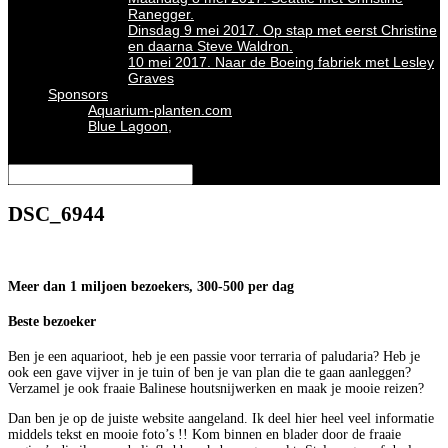
Ranegger.
Dinsdag 9 mei 2017. Op stap met eerst Christine
en daarna Steve Waldron.
10 mei 2017. Naar de Boeing fabriek met Lesley
Graves
Sponsors
Aquarium-planten.com
Blue Lagoon,
Selecteer een pagina
DSC_6944
Meer dan 1 miljoen bezoekers, 300-500 per dag
Beste bezoeker
Ben je een aquarioot, heb je een passie voor terraria of paludaria? Heb je
ook een gave vijver in je tuin of ben je van plan die te gaan aanleggen?
Verzamel je ook fraaie Balinese houtsnijwerken en maak je mooie reizen?
Dan ben je op de juiste website aangeland. Ik deel hier heel veel informatie
middels tekst en mooie foto’s !! Kom binnen en blader door de fraaie