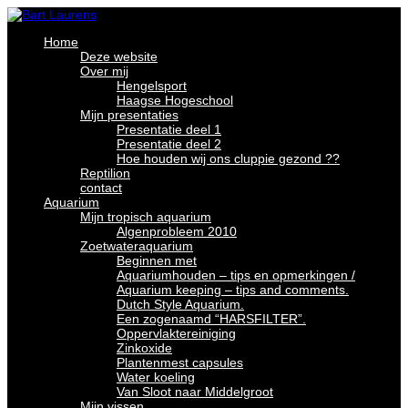
Home
Deze website
Over mij
Hengelsport
Haagse Hogeschool
Mijn presentaties
Presentatie deel 1
Presentatie deel 2
Hoe houden wij ons cluppie gezond ??
Reptilion
contact
Aquarium
Mijn tropisch aquarium
Algenprobleem 2010
Zoetwateraquarium
Beginnen met
Aquariumhouden – tips en opmerkingen /
Aquarium keeping – tips and comments.
Dutch Style Aquarium.
Een zogenaamd “HARSFILTER”.
Oppervlaktereiniging
Zinkoxide
Plantenmest capsules
Water koeling
Van Sloot naar Middelgroot
Mijn vissen