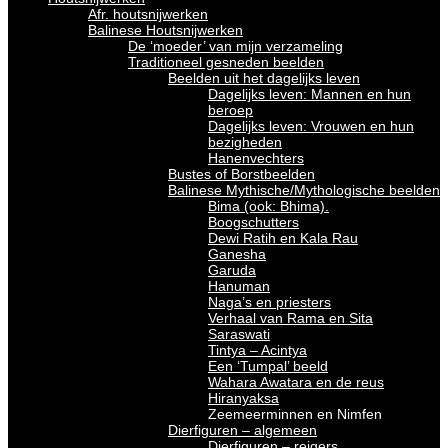
Afr. houtsnijwerken
Balinese Houtsnijwerken
De ‘moeder’ van mijn verzameling
Traditioneel gesneden beelden
Beelden uit het dagelijks leven
Dagelijks leven: Mannen en hun
beroep
Dagelijks leven: Vrouwen en hun
bezigheden
Hanenvechters
Bustes of Borstbeelden
Balinese Mythische/Mythologische beelden
Bima (ook: Bhima).
Boogschutters
Dewi Ratih en Kala Rau
Ganesha
Garuda
Hanuman
Naga’s en priesters
Verhaal van Rama en Sita
Saraswati
Tintya – Acintya
Een ‘Tumpal’ beeld
Wahara Awatara en de reus
Hiranyaksa
Zeemeerminnen en Nimfen
Dierfiguren – algemeen
Dierfiguren – reigers