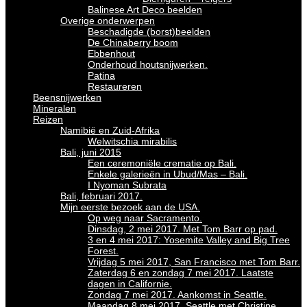
Balinese Art Deco beelden
Overige onderwerpen
Beschadigde (borst)beelden
De Chinaberry boom
Ebbenhout
Onderhoud houtsnijwerken.
Patina
Restaureren
Beensnijwerken
Mineralen
Reizen
Namibië en Zuid-Afrika
Welwitschia mirabilis
Bali, juni 2015
Een ceremoniële crematie op Bali.
Enkele galerieën in Ubud/Mas – Bali.
I Nyoman Subrata
Bali, februari 2017.
Mijn eerste bezoek aan de USA.
Op weg naar Sacramento.
Dinsdag, 2 mei 2017. Met Tom Barr op pad.
3 en 4 mei 2017: Yosemite Valley and Big Tree
Forest.
Vrijdag 5 mei 2017, San Francisco met Tom Barr.
Zaterdag 6 en zondag 7 mei 2017. Laatste
dagen in Californie.
Zondag 7 mei 2017. Aankomst in Seattle.
Maandag 8 mei 2017. Seattle met Christine