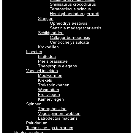
Shinisaurus crocodilurus
Teratoscincus scincus
Hemisphaeriodon gerrardi
Slangen
Opheodrys aestivus
Sanzinia madagascariensis
Schildpadden
Callagur borneoensis
Centrochelys sulcata
Krokodillen
Insecten
Blattodea
Pieris brassicae
Theopropus elegans
Voedsel insekten
Meelwormen
Krekels
Treksprinkhanen
Wasmotten
Fruitvliegen
Kamervliegen
Spinnen
Theraphosidae
Vogelspinnen: webben
Latrodectus mactans
Paludarium
Technische tips terrarium
Houtsnijwerken