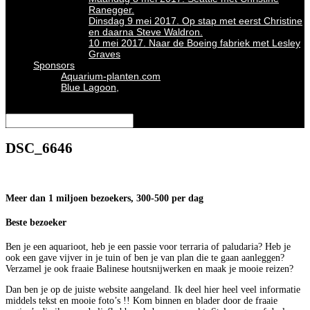
Ranegger.
Dinsdag 9 mei 2017. Op stap met eerst Christine
en daarna Steve Waldron.
10 mei 2017. Naar de Boeing fabriek met Lesley
Graves
Sponsors
Aquarium-planten.com
Blue Lagoon,
Selecteer een pagina
DSC_6646
Meer dan 1 miljoen bezoekers, 300-500 per dag
Beste bezoeker
Ben je een aquarioot, heb je een passie voor terraria of paludaria? Heb je
ook een gave vijver in je tuin of ben je van plan die te gaan aanleggen?
Verzamel je ook fraaie Balinese houtsnijwerken en maak je mooie reizen?
Dan ben je op de juiste website aangeland. Ik deel hier heel veel informatie
middels tekst en mooie foto’s !! Kom binnen en blader door de fraaie