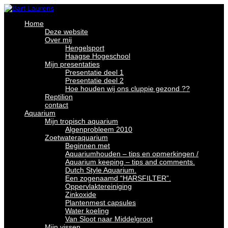
Home
Deze website
Over mij
Hengelsport
Haagse Hogeschool
Mijn presentaties
Presentatie deel 1
Presentatie deel 2
Hoe houden wij ons cluppie gezond ??
Reptilion
contact
Aquarium
Mijn tropisch aquarium
Algenprobleem 2010
Zoetwateraquarium
Beginnen met
Aquariumhouden – tips en opmerkingen /
Aquarium keeping – tips and comments.
Dutch Style Aquarium.
Een zogenaamd “HARSFILTER”.
Oppervlaktereiniging
Zinkoxide
Plantenmest capsules
Water koeling
Van Sloot naar Middelgroot
Mijn vissen