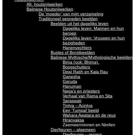
Afr. houtsnijwerken
Balinese Houtsnijwerken
De ‘moeder’ van mijn verzameling
Traditioneel gesneden beelden
Beelden uit het dagelijks leven
Dagelijks leven: Mannen en hun
beroep
Dagelijks leven: Vrouwen en hun
bezigheden
Hanenvechters
Bustes of Borstbeelden
Balinese Mythische/Mythologische beelden
Bima (ook: Bhima).
Boogschutters
Dewi Ratih en Kala Rau
Ganesha
Garuda
Hanuman
Naga’s en priesters
Verhaal van Rama en Sita
Saraswati
Tintya – Acintya
Een ‘Tumpal’ beeld
Wahara Awatara en de reus
Hiranyaksa
Zeemeerminnen en Nimfen
Dierfiguren – algemeen
Dierfiguren – reigers