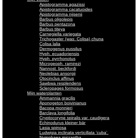
Apistogramma agazissi
Apistogramma cacatuoides
Apistogramma nijsenii
Barbus oligolepis
Barbus pentazona
Barbus titeya
Carnegiella variegata
Trichogaster (was: Colisa) chuna
Colisa lalia
Dermogenus pussilus
Hyph. ecuadoriensis
Hyph. pyrrhonotus
Microgeoph. ramirezi
Nannost. beckfordi
Neolebias ansorgii
Otocinclus affinus
Sawbwa resplendens
Scleropages formosus
Mijn waterplanten
Ammannia gracilis
Aponogeton boivinianus
Bacopa monnieri
Barclaya longifolia
Cryptocoryne spiralis var. caudigera
Echinodurus kleiner bär
Lasia spinosa
Ludwigia inclinata verticillata ‘cuba’.
Nymphaea micrantha