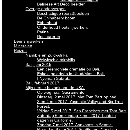
Balinese Art Deco beelden
Overige onderwerpen
Beschadigde (borst)beelden
De Chinaberry boom
Ebbenhout
Onderhoud houtsnijwerken.
Patina
Restaureren
Beensnijwerken
Mineralen
Reizen
Namibië en Zuid-Afrika
Welwitschia mirabilis
Bali, juni 2015
Een ceremoniële crematie op Bali.
Enkele galerieën in Ubud/Mas – Bali.
I Nyoman Subrata
Bali, februari 2017.
Mijn eerste bezoek aan de USA.
Op weg naar Sacramento.
Dinsdag, 2 mei 2017. Met Tom Barr op pad.
3 en 4 mei 2017: Yosemite Valley and Big Tree
Forest.
Vrijdag 5 mei 2017, San Francisco met Tom Barr.
Zaterdag 6 en zondag 7 mei 2017. Laatste
dagen in Californie.
Zondag 7 mei 2017. Aankomst in Seattle.
Maandag 8 mei 2017. Seattle met Christine