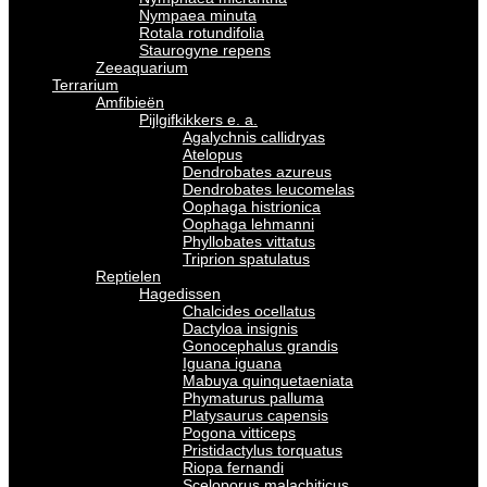
Nympaea minuta
Rotala rotundifolia
Staurogyne repens
Zeeaquarium
Terrarium
Amfibieën
Pijlgifkikkers e. a.
Agalychnis callidryas
Atelopus
Dendrobates azureus
Dendrobates leucomelas
Oophaga histrionica
Oophaga lehmanni
Phyllobates vittatus
Triprion spatulatus
Reptielen
Hagedissen
Chalcides ocellatus
Dactyloa insignis
Gonocephalus grandis
Iguana iguana
Mabuya quinquetaeniata
Phymaturus palluma
Platysaurus capensis
Pogona vitticeps
Pristidactylus torquatus
Riopa fernandi
Sceloporus malachiticus