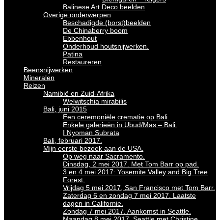
Balinese Art Deco beelden
Overige onderwerpen
Beschadigde (borst)beelden
De Chinaberry boom
Ebbenhout
Onderhoud houtsnijwerken.
Patina
Restaureren
Beensnijwerken
Mineralen
Reizen
Namibië en Zuid-Afrika
Welwitschia mirabilis
Bali, juni 2015
Een ceremoniële crematie op Bali.
Enkele galerieën in Ubud/Mas – Bali.
I Nyoman Subrata
Bali, februari 2017.
Mijn eerste bezoek aan de USA.
Op weg naar Sacramento.
Dinsdag, 2 mei 2017. Met Tom Barr op pad.
3 en 4 mei 2017: Yosemite Valley and Big Tree
Forest.
Vrijdag 5 mei 2017, San Francisco met Tom Barr.
Zaterdag 6 en zondag 7 mei 2017. Laatste
dagen in Californie.
Zondag 7 mei 2017. Aankomst in Seattle.
Maandag 8 mei 2017. Seattle met Christine