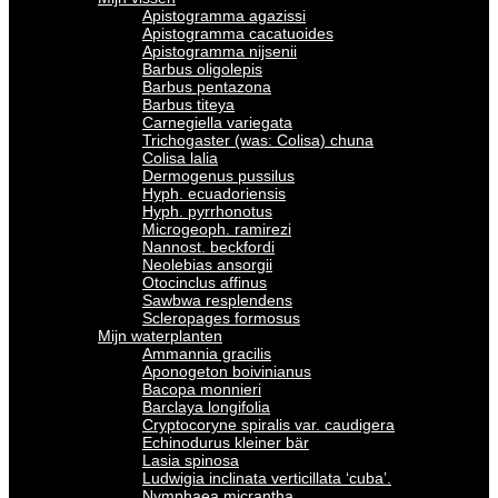
Apistogramma agazissi
Apistogramma cacatuoides
Apistogramma nijsenii
Barbus oligolepis
Barbus pentazona
Barbus titeya
Carnegiella variegata
Trichogaster (was: Colisa) chuna
Colisa lalia
Dermogenus pussilus
Hyph. ecuadoriensis
Hyph. pyrrhonotus
Microgeoph. ramirezi
Nannost. beckfordi
Neolebias ansorgii
Otocinclus affinus
Sawbwa resplendens
Scleropages formosus
Mijn waterplanten
Ammannia gracilis
Aponogeton boivinianus
Bacopa monnieri
Barclaya longifolia
Cryptocoryne spiralis var. caudigera
Echinodurus kleiner bär
Lasia spinosa
Ludwigia inclinata verticillata ‘cuba’.
Nymphaea micrantha