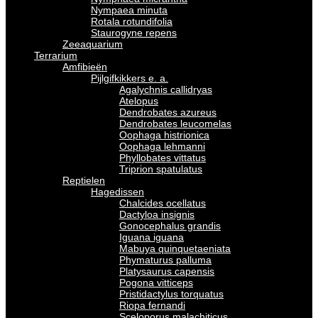
Nympaea minuta
Rotala rotundifolia
Staurogyne repens
Zeeaquarium
Terrarium
Amfibieën
Pijlgifkikkers e. a.
Agalychnis callidryas
Atelopus
Dendrobates azureus
Dendrobates leucomelas
Oophaga histrionica
Oophaga lehmanni
Phyllobates vittatus
Triprion spatulatus
Reptielen
Hagedissen
Chalcides ocellatus
Dactyloa insignis
Gonocephalus grandis
Iguana iguana
Mabuya quinquetaeniata
Phymaturus palluma
Platysaurus capensis
Pogona vitticeps
Pristidactylus torquatus
Riopa fernandi
Sceloporus malachiticus