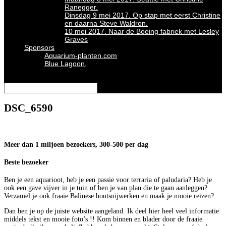
Ranegger.
Dinsdag 9 mei 2017. Op stap met eerst Christine
en daarna Steve Waldron.
10 mei 2017. Naar de Boeing fabriek met Lesley
Graves
Sponsors
Aquarium-planten.com
Blue Lagoon,
Selecteer een pagina
DSC_6590
Meer dan 1 miljoen bezoekers, 300-500 per dag
Beste bezoeker
Ben je een aquarioot, heb je een passie voor terraria of paludaria? Heb je
ook een gave vijver in je tuin of ben je van plan die te gaan aanleggen?
Verzamel je ook fraaie Balinese houtsnijwerken en maak je mooie reizen?
Dan ben je op de juiste website aangeland. Ik deel hier heel veel informatie
middels tekst en mooie foto’s !! Kom binnen en blader door de fraaie