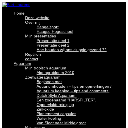
Home
Deze website
Over mij
Hengelsport
Haagse Hogeschool
Mijn presentaties
Presentatie deel 1
Presentatie deel 2
Hoe houden wij ons cluppie gezond ??
Reptilion
contact
Aquarium
Mijn tropisch aquarium
Algenprobleem 2010
Zoetwateraquarium
Beginnen met
Aquariumhouden – tips en opmerkingen /
Aquarium keeping – tips and comments.
Dutch Style Aquarium.
Een zogenaamd “HARSFILTER”.
Oppervlaktereiniging
Zinkoxide
Plantenmest capsules
Water koeling
Van Sloot naar Middelgroot
Mijn vissen