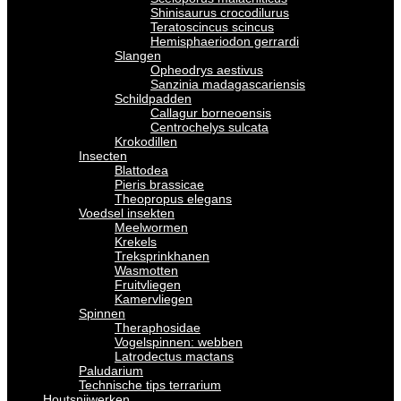
Shinisaurus crocodilurus
Teratoscincus scincus
Hemisphaeriodon gerrardi
Slangen
Opheodrys aestivus
Sanzinia madagascariensis
Schildpadden
Callagur borneoensis
Centrochelys sulcata
Krokodillen
Insecten
Blattodea
Pieris brassicae
Theopropus elegans
Voedsel insekten
Meelwormen
Krekels
Treksprinkhanen
Wasmotten
Fruitvliegen
Kamervliegen
Spinnen
Theraphosidae
Vogelspinnen: webben
Latrodectus mactans
Paludarium
Technische tips terrarium
Houtsnijwerken