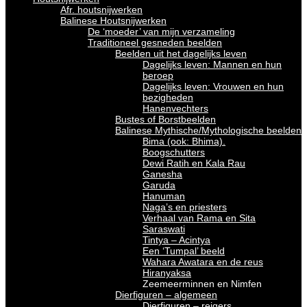
Afr. houtsnijwerken
Balinese Houtsnijwerken
De ‘moeder’ van mijn verzameling
Traditioneel gesneden beelden
Beelden uit het dagelijks leven
Dagelijks leven: Mannen en hun
beroep
Dagelijks leven: Vrouwen en hun
bezigheden
Hanenvechters
Bustes of Borstbeelden
Balinese Mythische/Mythologische beelden
Bima (ook: Bhima).
Boogschutters
Dewi Ratih en Kala Rau
Ganesha
Garuda
Hanuman
Naga’s en priesters
Verhaal van Rama en Sita
Saraswati
Tintya – Acintya
Een ‘Tumpal’ beeld
Wahara Awatara en de reus
Hiranyaksa
Zeemeerminnen en Nimfen
Dierfiguren – algemeen
Dierfiguren – reigers