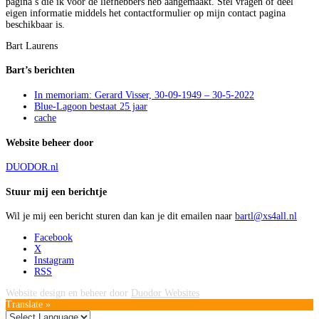
pagina’s die ik voor de liefhebbers heb aangemaakt. Stel vragen of deel
eigen informatie middels het contactformulier op mijn contact pagina
beschikbaar is.
Bart Laurens
Bart’s berichten
In memoriam: Gerard Visser, 30-09-1949 – 30-5-2022
Blue-Lagoon bestaat 25 jaar
cache
Website beheer door
DUODOR.nl
Stuur mij een berichtje
Wil je mij een bericht sturen dan kan je dit emailen naar
bartl@xs4all.nl
Facebook
X
Instagram
RSS
Website design en beheer door
Duodor Websites
Translate »