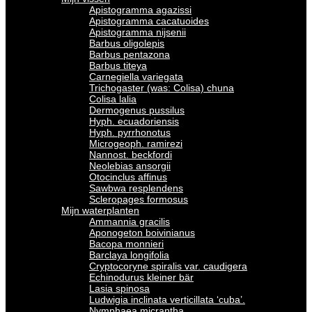
Apistogramma agazissi
Apistogramma cacatuoides
Apistogramma nijsenii
Barbus oligolepis
Barbus pentazona
Barbus titeya
Carnegiella variegata
Trichogaster (was: Colisa) chuna
Colisa lalia
Dermogenus pussilus
Hyph. ecuadoriensis
Hyph. pyrrhonotus
Microgeoph. ramirezi
Nannost. beckfordi
Neolebias ansorgii
Otocinclus affinus
Sawbwa resplendens
Scleropages formosus
Mijn waterplanten
Ammannia gracilis
Aponogeton boivinianus
Bacopa monnieri
Barclaya longifolia
Cryptocoryne spiralis var. caudigera
Echinodurus kleiner bär
Lasia spinosa
Ludwigia inclinata verticillata ‘cuba’.
Nymphaea micrantha