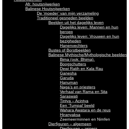
Afr. houtsnijwerken
Balinese Houtsnijwerken
De ‘moeder’ van mijn verzameling
Traditioneel gesneden beelden
Beelden uit het dagelijks leven
Dagelijks leven: Mannen en hun
beroep
Dagelijks leven: Vrouwen en hun
bezigheden
Hanenvechters
Bustes of Borstbeelden
Balinese Mythische/Mythologische beelden
Bima (ook: Bhima).
Boogschutters
Dewi Ratih en Kala Rau
Ganesha
Garuda
Hanuman
Naga’s en priesters
Verhaal van Rama en Sita
Saraswati
Tintya – Acintya
Een ‘Tumpal’ beeld
Wahara Awatara en de reus
Hiranyaksa
Zeemeerminnen en Nimfen
Dierfiguren – algemeen
Dierfiguren – reigers