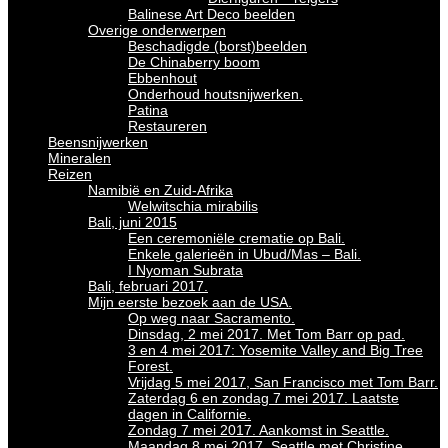
Balinese Art Deco beelden
Overige onderwerpen
Beschadigde (borst)beelden
De Chinaberry boom
Ebbenhout
Onderhoud houtsnijwerken.
Patina
Restaureren
Beensnijwerken
Mineralen
Reizen
Namibië en Zuid-Afrika
Welwitschia mirabilis
Bali, juni 2015
Een ceremoniële crematie op Bali.
Enkele galerieën in Ubud/Mas – Bali.
I Nyoman Subrata
Bali, februari 2017.
Mijn eerste bezoek aan de USA.
Op weg naar Sacramento.
Dinsdag, 2 mei 2017. Met Tom Barr op pad.
3 en 4 mei 2017: Yosemite Valley and Big Tree
Forest.
Vrijdag 5 mei 2017, San Francisco met Tom Barr.
Zaterdag 6 en zondag 7 mei 2017. Laatste
dagen in Californie.
Zondag 7 mei 2017. Aankomst in Seattle.
Maandag 8 mei 2017. Seattle met Christine