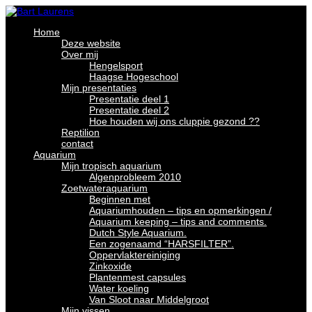
Home
Deze website
Over mij
Hengelsport
Haagse Hogeschool
Mijn presentaties
Presentatie deel 1
Presentatie deel 2
Hoe houden wij ons cluppie gezond ??
Reptilion
contact
Aquarium
Mijn tropisch aquarium
Algenprobleem 2010
Zoetwateraquarium
Beginnen met
Aquariumhouden – tips en opmerkingen /
Aquarium keeping – tips and comments.
Dutch Style Aquarium.
Een zogenaamd “HARSFILTER”.
Oppervlaktereiniging
Zinkoxide
Plantenmest capsules
Water koeling
Van Sloot naar Middelgroot
Mijn vissen