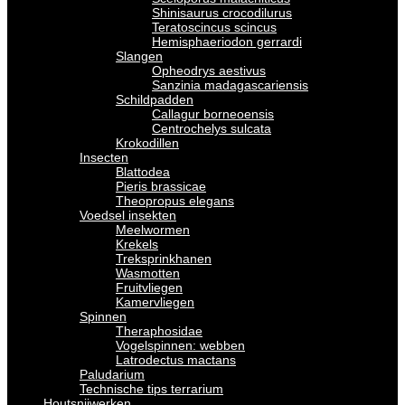
Shinisaurus crocodilurus
Teratoscincus scincus
Hemisphaeriodon gerrardi
Slangen
Opheodrys aestivus
Sanzinia madagascariensis
Schildpadden
Callagur borneoensis
Centrochelys sulcata
Krokodillen
Insecten
Blattodea
Pieris brassicae
Theopropus elegans
Voedsel insekten
Meelwormen
Krekels
Treksprinkhanen
Wasmotten
Fruitvliegen
Kamervliegen
Spinnen
Theraphosidae
Vogelspinnen: webben
Latrodectus mactans
Paludarium
Technische tips terrarium
Houtsnijwerken