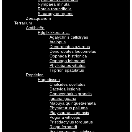
Nympaea minuta
Rotala rotundifolia
Staurogyne repens
Zeeaquarium
Terrarium
Amfibieën
Pijlgifkikkers e. a.
Agalychnis callidryas
Atelopus
Dendrobates azureus
Dendrobates leucomelas
Oophaga histrionica
Oophaga lehmanni
Phyllobates vittatus
Triprion spatulatus
Reptielen
Hagedissen
Chalcides ocellatus
Dactyloa insignis
Gonocephalus grandis
Iguana iguana
Mabuya quinquetaeniata
Phymaturus palluma
Platysaurus capensis
Pogona vitticeps
Pristidactylus torquatus
Riopa fernandi
Sceloporus malachiticus