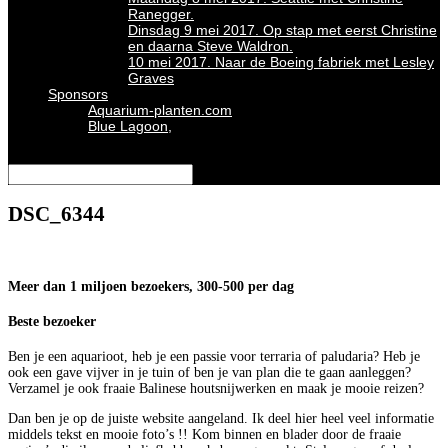
Ranegger.
Dinsdag 9 mei 2017. Op stap met eerst Christine
en daarna Steve Waldron.
10 mei 2017. Naar de Boeing fabriek met Lesley
Graves
Sponsors
Aquarium-planten.com
Blue Lagoon,
Selecteer een pagina
DSC_6344
Meer dan 1 miljoen bezoekers, 300-500 per dag
Beste bezoeker
Ben je een aquarioot, heb je een passie voor terraria of paludaria? Heb je
ook een gave vijver in je tuin of ben je van plan die te gaan aanleggen?
Verzamel je ook fraaie Balinese houtsnijwerken en maak je mooie reizen?
Dan ben je op de juiste website aangeland. Ik deel hier heel veel informatie
middels tekst en mooie foto’s !! Kom binnen en blader door de fraaie