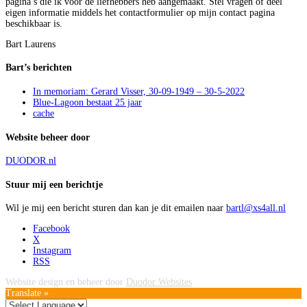
pagina’s die ik voor de liefhebbers heb aangemaakt. Stel vragen of deel
eigen informatie middels het contactformulier op mijn contact pagina
beschikbaar is.
Bart Laurens
Bart’s berichten
In memoriam: Gerard Visser, 30-09-1949 – 30-5-2022
Blue-Lagoon bestaat 25 jaar
cache
Website beheer door
DUODOR.nl
Stuur mij een berichtje
Wil je mij een bericht sturen dan kan je dit emailen naar
bartl@xs4all.nl
Facebook
X
Instagram
RSS
Website design en beheer door
Duodor Websites
Translate »