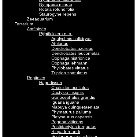
Nympaea minuta
Rotala rotundifolia
Staurogyne repens
Zeeaquarium
Terrarium
Amfibieën
Pijlgifkikkers e. a.
Agalychnis callidryas
Atelopus
Dendrobates azureus
Dendrobates leucomelas
Oophaga histrionica
Oophaga lehmanni
Phyllobates vittatus
Triprion spatulatus
Reptielen
Hagedissen
Chalcides ocellatus
Dactyloa insignis
Gonocephalus grandis
Iguana iguana
Mabuya quinquetaeniata
Phymaturus palluma
Platysaurus capensis
Pogona vitticeps
Pristidactylus torquatus
Riopa fernandi
Sceloporus malachiticus