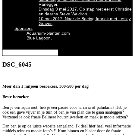
Ranegger.
Dinsdag 9 mei 2017. Op stap met eerst Christine
en daarna Steve Waldron.
10 mei 2017. Naar de Boeing fabriek met Lesley
Graves
Sponsors
Aquarium-planten.com
Blue Lagoon,
Selecteer een pagina
DSC_6045
Meer dan 1 miljoen bezoekers, 300-500 per dag
Beste bezoeker
Ben je een aquarioot, heb je een passie voor terraria of paludaria? Heb je
ook een gave vijver in je tuin of ben je van plan die te gaan aanleggen?
Verzamel je ook fraaie Balinese houtsnijwerken en maak je mooie reizen?
Dan ben je op de juiste website aangeland. Ik deel hier heel veel informatie
middels tekst en mooie foto’s !! Kom binnen en blader door de fraaie