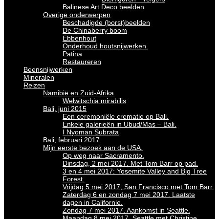
Balinese Art Deco beelden
Overige onderwerpen
Beschadigde (borst)beelden
De Chinaberry boom
Ebbenhout
Onderhoud houtsnijwerken.
Patina
Restaureren
Beensnijwerken
Mineralen
Reizen
Namibië en Zuid-Afrika
Welwitschia mirabilis
Bali, juni 2015
Een ceremoniële crematie op Bali.
Enkele galerieën in Ubud/Mas – Bali.
I Nyoman Subrata
Bali, februari 2017.
Mijn eerste bezoek aan de USA.
Op weg naar Sacramento.
Dinsdag, 2 mei 2017. Met Tom Barr op pad.
3 en 4 mei 2017: Yosemite Valley and Big Tree
Forest.
Vrijdag 5 mei 2017, San Francisco met Tom Barr.
Zaterdag 6 en zondag 7 mei 2017. Laatste
dagen in Californie.
Zondag 7 mei 2017. Aankomst in Seattle.
Maandag 8 mei 2017. Seattle met Christine