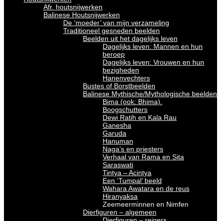
Afr. houtsnijwerken
Balinese Houtsnijwerken
De ‘moeder’ van mijn verzameling
Traditioneel gesneden beelden
Beelden uit het dagelijks leven
Dagelijks leven: Mannen en hun
beroep
Dagelijks leven: Vrouwen en hun
bezigheden
Hanenvechters
Bustes of Borstbeelden
Balinese Mythische/Mythologische beelden
Bima (ook: Bhima).
Boogschutters
Dewi Ratih en Kala Rau
Ganesha
Garuda
Hanuman
Naga’s en priesters
Verhaal van Rama en Sita
Saraswati
Tintya – Acintya
Een ‘Tumpal’ beeld
Wahara Awatara en de reus
Hiranyaksa
Zeemeerminnen en Nimfen
Dierfiguren – algemeen
Dierfiguren – reigers