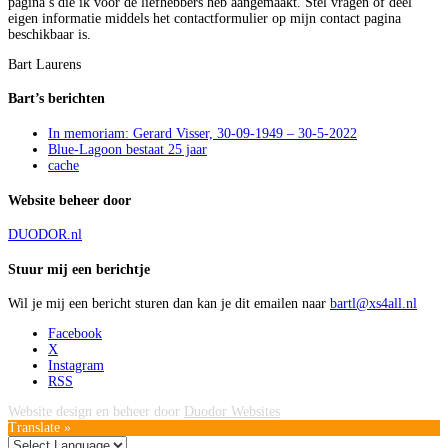
pagina’s die ik voor de liefhebbers heb aangemaakt. Stel vragen of deel
eigen informatie middels het contactformulier op mijn contact pagina
beschikbaar is.
Bart Laurens
Bart’s berichten
In memoriam: Gerard Visser, 30-09-1949 – 30-5-2022
Blue-Lagoon bestaat 25 jaar
cache
Website beheer door
DUODOR.nl
Stuur mij een berichtje
Wil je mij een bericht sturen dan kan je dit emailen naar
bartl@xs4all.nl
Facebook
X
Instagram
RSS
Website design en beheer door
Duodor Websites
Translate »