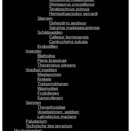
Shinisaurus crocodilurus
Teratoscincus scincus
Hemisphaeriodon gerrardi
Slangen
Opheodrys aestivus
Sanzinia madagascariensis
Schildpadden
Callagur borneoensis
Centrochelys sulcata
Krokodillen
Insecten
Blattodea
Pieris brassicae
Theopropus elegans
Voedsel insekten
Meelwormen
Krekels
Treksprinkhanen
Wasmotten
Fruitvliegen
Kamervliegen
Spinnen
Theraphosidae
Vogelspinnen: webben
Latrodectus mactans
Paludarium
Technische tips terrarium
Houtsnijwerken