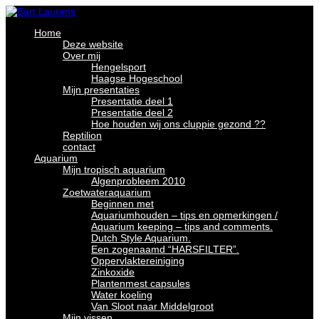
Home
Deze website
Over mij
Hengelsport
Haagse Hogeschool
Mijn presentaties
Presentatie deel 1
Presentatie deel 2
Hoe houden wij ons cluppie gezond ??
Reptilion
contact
Aquarium
Mijn tropisch aquarium
Algenprobleem 2010
Zoetwateraquarium
Beginnen met
Aquariumhouden – tips en opmerkingen /
Aquarium keeping – tips and comments.
Dutch Style Aquarium.
Een zogenaamd “HARSFILTER”.
Oppervlaktereiniging
Zinkoxide
Plantenmest capsules
Water koeling
Van Sloot naar Middelgroot
Mijn vissen