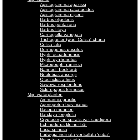
Apistogramma agazissi
Apistogramma cacatuoides
Apistogramma nijsenii
Barbus oligolepis
Barbus pentazona
Barbus titeya
Carnegiella variegata
Trichogaster (was: Colisa) chuna
Colisa lalia
Dermogenus pussilus
Hyph. ecuadoriensis
Hyph. pyrrhonotus
Microgeoph. ramirezi
Nannost. beckfordi
Neolebias ansorgii
Otocinclus affinus
Sawbwa resplendens
Scleropages formosus
Mijn waterplanten
Ammannia gracilis
Aponogeton boivinianus
Bacopa monnieri
Barclaya longifolia
Cryptocoryne spiralis var. caudigera
Echinodurus kleiner bär
Lasia spinosa
Ludwigia inclinata verticillata ‘cuba’.
Nymphaea micrantha