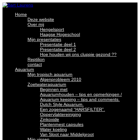
Home
Deze website
Over mij
Hengelsport
Haagse Hogeschool
Mijn presentaties
Presentatie deel 1
Presentatie deel 2
Hoe houden wij ons cluppie gezond ??
Reptilion
contact
Aquarium
Mijn tropisch aquarium
Algenprobleem 2010
Zoetwateraquarium
Beginnen met
Aquariumhouden – tips en opmerkingen /
Aquarium keeping – tips and comments.
Dutch Style Aquarium.
Een zogenaamd “HARSFILTER”.
Oppervlaktereiniging
Zinkoxide
Plantenmest capsules
Water koeling
Van Sloot naar Middelgroot
Mijn vissen