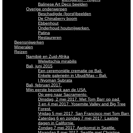
Balinese Art Deco beelden
Overige onderwerpen
Beschadigde (borst)beelden
De Chinaberry boom
Ebbenhout
Onderhoud houtsnijwerken.
Patina
Restaureren
Beensnijwerken
Mineralen
Reizen
Namibië en Zuid-Afrika
Welwitschia mirabilis
Bali, juni 2015
Een ceremoniële crematie op Bali.
Enkele galerieën in Ubud/Mas – Bali.
I Nyoman Subrata
Bali, februari 2017.
Mijn eerste bezoek aan de USA.
Op weg naar Sacramento.
Dinsdag, 2 mei 2017. Met Tom Barr op pad.
3 en 4 mei 2017: Yosemite Valley and Big Tree
Forest.
Vrijdag 5 mei 2017, San Francisco met Tom Barr.
Zaterdag 6 en zondag 7 mei 2017. Laatste
dagen in Californie.
Zondag 7 mei 2017. Aankomst in Seattle.
Maandag 8 mei 2017. Seattle met Christine