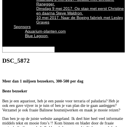
Ranegger.
Dinsdag 9 mei 2017. Op stap met eerst Christine
en daarna Steve Waldron.
10 mei 2017. Naar de Boeing fabriek met Lesley
Graves
Sponsors
Aquarium-planten.com
Blue Lagoon,
Selecteer een pagina
DSC_5872
Meer dan 1 miljoen bezoekers, 300-500 per dag
Beste bezoeker
Ben je een aquarioot, heb je een passie voor terraria of paludaria? Heb je
ook een gave vijver in je tuin of ben je van plan die te gaan aanleggen?
Verzamel je ook fraaie Balinese houtsnijwerken en maak je mooie reizen?
Dan ben je op de juiste website aangeland. Ik deel hier heel veel informatie
middels tekst en mooie foto’s !! Kom binnen en blader door de fraaie