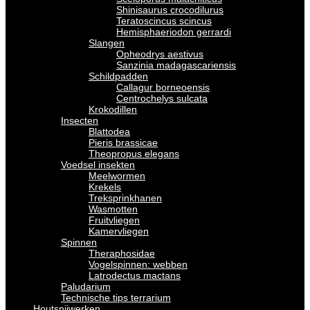
Shinisaurus crocodilurus
Teratoscincus scincus
Hemisphaeriodon gerrardi
Slangen
Opheodrys aestivus
Sanzinia madagascariensis
Schildpadden
Callagur borneoensis
Centrochelys sulcata
Krokodillen
Insecten
Blattodea
Pieris brassicae
Theopropus elegans
Voedsel insekten
Meelwormen
Krekels
Treksprinkhanen
Wasmotten
Fruitvliegen
Kamervliegen
Spinnen
Theraphosidae
Vogelspinnen: webben
Latrodectus mactans
Paludarium
Technische tips terrarium
Houtsnijwerken