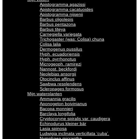
Apistogramma agazissi
Apistogramma cacatuoides
Apistogramma nijsenii
Barbus oligolepis
Barbus pentazona
Barbus titeya
Carnegiella variegata
Trichogaster (was: Colisa) chuna
Colisa lalia
Dermogenus pussilus
Hyph. ecuadoriensis
Hyph. pyrrhonotus
Microgeoph. ramirezi
Nannost. beckfordi
Neolebias ansorgii
Otocinclus affinus
Sawbwa resplendens
Scleropages formosus
Mijn waterplanten
Ammannia gracilis
Aponogeton boivinianus
Bacopa monnieri
Barclaya longifolia
Cryptocoryne spiralis var. caudigera
Echinodurus kleiner bär
Lasia spinosa
Ludwigia inclinata verticillata ‘cuba’.
Nymphaea micrantha