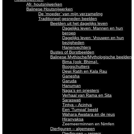
Afr. houtsnijwerken
Balinese Houtsnijwerken
De ‘moeder’ van mijn verzameling
Traditioneel gesneden beelden
Beelden uit het dagelijks leven
Dagelijks leven: Mannen en hun
beroep
Dagelijks leven: Vrouwen en hun
bezigheden
Hanenvechters
Bustes of Borstbeelden
Balinese Mythische/Mythologische beelden
Bima (ook: Bhima).
Boogschutters
Dewi Ratih en Kala Rau
Ganesha
Garuda
Hanuman
Naga’s en priesters
Verhaal van Rama en Sita
Saraswati
Tintya – Acintya
Een ‘Tumpal’ beeld
Wahara Awatara en de reus
Hiranyaksa
Zeemeerminnen en Nimfen
Dierfiguren – algemeen
Dierfiguren – reigers