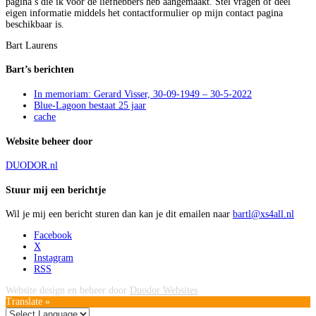
pagina’s die ik voor de liefhebbers heb aangemaakt. Stel vragen of deel
eigen informatie middels het contactformulier op mijn contact pagina
beschikbaar is.
Bart Laurens
Bart’s berichten
In memoriam: Gerard Visser, 30-09-1949 – 30-5-2022
Blue-Lagoon bestaat 25 jaar
cache
Website beheer door
DUODOR.nl
Stuur mij een berichtje
Wil je mij een bericht sturen dan kan je dit emailen naar
bartl@xs4all.nl
Facebook
X
Instagram
RSS
Website design en beheer door
Duodor Websites
Translate »