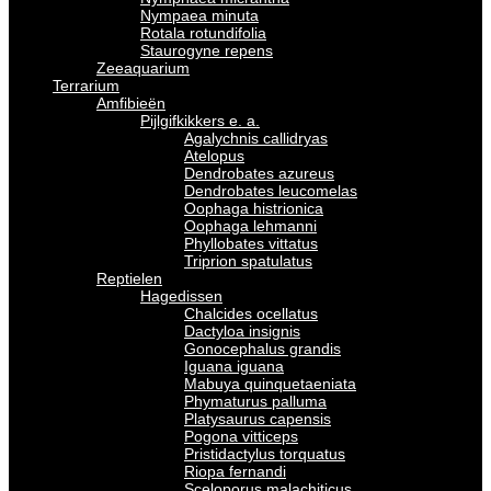
Nympaea minuta
Rotala rotundifolia
Staurogyne repens
Zeeaquarium
Terrarium
Amfibieën
Pijlgifkikkers e. a.
Agalychnis callidryas
Atelopus
Dendrobates azureus
Dendrobates leucomelas
Oophaga histrionica
Oophaga lehmanni
Phyllobates vittatus
Triprion spatulatus
Reptielen
Hagedissen
Chalcides ocellatus
Dactyloa insignis
Gonocephalus grandis
Iguana iguana
Mabuya quinquetaeniata
Phymaturus palluma
Platysaurus capensis
Pogona vitticeps
Pristidactylus torquatus
Riopa fernandi
Sceloporus malachiticus