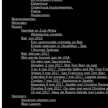
Ebbenhout
Onderhoud houtsnijwerken.
Patina
Restaureren
Beensnijwerken
Mineralen
Reizen
Namibië en Zuid-Afrika
Welwitschia mirabilis
Bali, juni 2015
Een ceremoniële crematie op Bali.
Enkele galerieën in Ubud/Mas – Bali.
I Nyoman Subrata
Bali, februari 2017.
Mijn eerste bezoek aan de USA.
Op weg naar Sacramento.
Dinsdag, 2 mei 2017. Met Tom Barr op pad.
3 en 4 mei 2017: Yosemite Valley and Big Tree For
Vrijdag 5 mei 2017, San Francisco met Tom Barr.
Zaterdag 6 en zondag 7 mei 2017. Laatste dagen in
Zondag 7 mei 2017. Aankomst in Seattle.
Maandag 8 mei 2017. Seattle met Christine Raneg
Dinsdag 9 mei 2017. Op stap met eerst Christine 
10 mei 2017. Naar de Boeing fabriek met Lesley 
Sponsors
Aquarium-planten.com
Blue Lagoon,