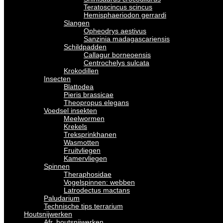
Teratoscincus scincus
Hemisphaeriodon gerrardi
Slangen
Opheodrys aestivus
Sanzinia madagascariensis
Schildpadden
Callagur borneoensis
Centrochelys sulcata
Krokodillen
Insecten
Blattodea
Pieris brassicae
Theopropus elegans
Voedsel insekten
Meelwormen
Krekels
Treksprinkhanen
Wasmotten
Fruitvliegen
Kamervliegen
Spinnen
Theraphosidae
Vogelspinnen: webben
Latrodectus mactans
Paludarium
Technische tips terrarium
Houtsnijwerken
Afr. houtsnijwerken