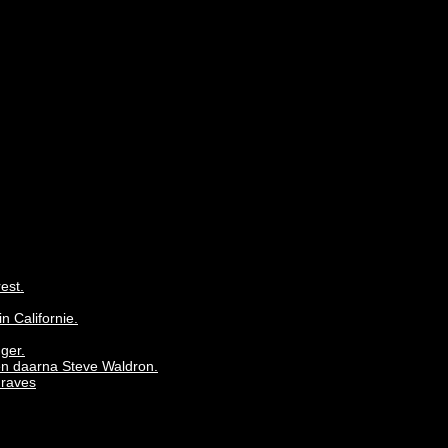
est.
 Californie.
ger.
en daarna Steve Waldron.
Graves