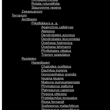
Rotala rotundifolia
Staurogyne repens
Zeeaquarium
Terrarium
Amfibieën
Pijlgifkikkers e. a.
Agalychnis callidryas
Atelopus
Dendrobates azureus
Dendrobates leucomelas
Oophaga histrionica
Oophaga lehmanni
Phyllobates vittatus
Triprion spatulatus
Reptielen
Hagedissen
Chalcides ocellatus
Dactyloa insignis
Gonocephalus grandis
Iguana iguana
Mabuya quinquetaeniata
Phymaturus palluma
Platysaurus capensis
Pogona vitticeps
Pristidactylus torquatus
Riopa fernandi
Sceloporus malachiticus
Shinisaurus crocodilurus