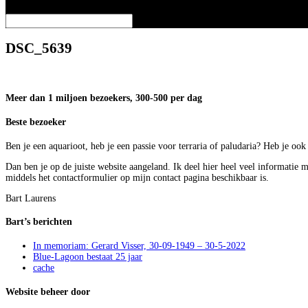
Selecteer een pagina
DSC_5639
Meer dan 1 miljoen bezoekers, 300-500 per dag
Beste bezoeker
Ben je een aquarioot, heb je een passie voor terraria of paludaria? Heb je oo
Dan ben je op de juiste website aangeland. Ik deel hier heel veel informatie 
middels het contactformulier op mijn contact pagina beschikbaar is.
Bart Laurens
Bart’s berichten
In memoriam: Gerard Visser, 30-09-1949 – 30-5-2022
Blue-Lagoon bestaat 25 jaar
cache
Website beheer door