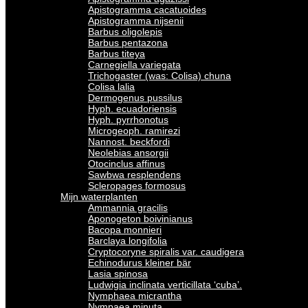
Apistogramma cacatuoides
Apistogramma nijsenii
Barbus oligolepis
Barbus pentazona
Barbus titeya
Carnegiella variegata
Trichogaster (was: Colisa) chuna
Colisa lalia
Dermogenus pussilus
Hyph. ecuadoriensis
Hyph. pyrrhonotus
Microgeoph. ramirezi
Nannost. beckfordi
Neolebias ansorgii
Otocinclus affinus
Sawbwa resplendens
Scleropages formosus
Mijn waterplanten
Ammannia gracilis
Aponogeton boivinianus
Bacopa monnieri
Barclaya longifolia
Cryptocoryne spiralis var. caudigera
Echinodurus kleiner bär
Lasia spinosa
Ludwigia inclinata verticillata ‘cuba’.
Nymphaea micrantha
Nympaea minuta