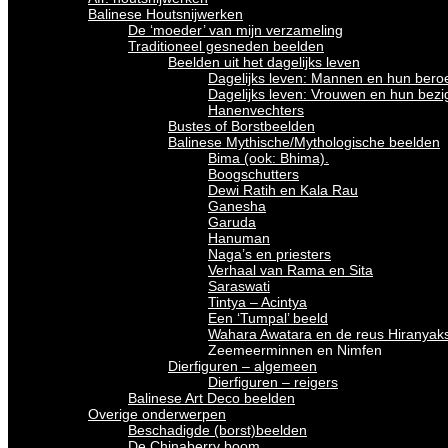
Balinese Houtsnijwerken
De ‘moeder’ van mijn verzameling
Traditioneel gesneden beelden
Beelden uit het dagelijks leven
Dagelijks leven: Mannen en hun bero
Dagelijks leven: Vrouwen en hun bez
Hanenvechters
Bustes of Borstbeelden
Balinese Mythische/Mythologische beelden
Bima (ook: Bhima).
Boogschutters
Dewi Ratih en Kala Rau
Ganesha
Garuda
Hanuman
Naga’s en priesters
Verhaal van Rama en Sita
Saraswati
Tintya – Acintya
Een ‘Tumpal’ beeld
Wahara Awatara en de reus Hiranyak
Zeemeerminnen en Nimfen
Dierfiguren – algemeen
Dierfiguren – reigers
Balinese Art Deco beelden
Overige onderwerpen
Beschadigde (borst)beelden
De Chinaberry boom