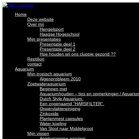
Home
Deze website
Over mij
Hengelsport
Haagse Hogeschool
Mijn presentaties
Presentatie deel 1
Presentatie deel 2
Hoe houden wij ons cluppie gezond ??
Reptilion
contact
Aquarium
Mijn tropisch aquarium
Algenprobleem 2010
Zoetwateraquarium
Beginnen met
Aquariumhouden – tips en opmerkingen / Aquariu
Dutch Style Aquarium.
Een zogenaamd “HARSFILTER”.
Oppervlaktereiniging
Zinkoxide
Plantenmest capsules
Water koeling
Van Sloot naar Middelgroot
Mijn vissen
Apistogramma agazissi