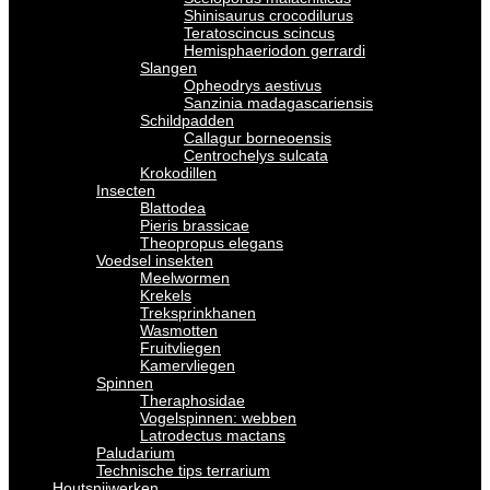
Shinisaurus crocodilurus
Teratoscincus scincus
Hemisphaeriodon gerrardi
Slangen
Opheodrys aestivus
Sanzinia madagascariensis
Schildpadden
Callagur borneoensis
Centrochelys sulcata
Krokodillen
Insecten
Blattodea
Pieris brassicae
Theopropus elegans
Voedsel insekten
Meelwormen
Krekels
Treksprinkhanen
Wasmotten
Fruitvliegen
Kamervliegen
Spinnen
Theraphosidae
Vogelspinnen: webben
Latrodectus mactans
Paludarium
Technische tips terrarium
Houtsnijwerken