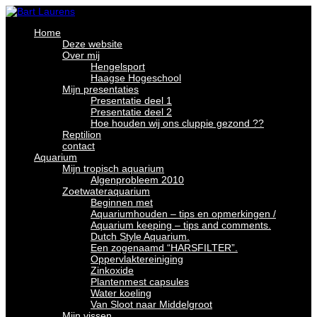
Home
Deze website
Over mij
Hengelsport
Haagse Hogeschool
Mijn presentaties
Presentatie deel 1
Presentatie deel 2
Hoe houden wij ons cluppie gezond ??
Reptilion
contact
Aquarium
Mijn tropisch aquarium
Algenprobleem 2010
Zoetwateraquarium
Beginnen met
Aquariumhouden – tips en opmerkingen /
Aquarium keeping – tips and comments.
Dutch Style Aquarium.
Een zogenaamd “HARSFILTER”.
Oppervlaktereiniging
Zinkoxide
Plantenmest capsules
Water koeling
Van Sloot naar Middelgroot
Mijn vissen