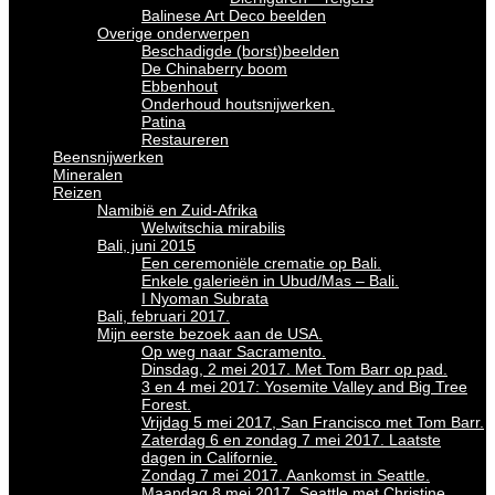
Balinese Art Deco beelden
Overige onderwerpen
Beschadigde (borst)beelden
De Chinaberry boom
Ebbenhout
Onderhoud houtsnijwerken.
Patina
Restaureren
Beensnijwerken
Mineralen
Reizen
Namibië en Zuid-Afrika
Welwitschia mirabilis
Bali, juni 2015
Een ceremoniële crematie op Bali.
Enkele galerieën in Ubud/Mas – Bali.
I Nyoman Subrata
Bali, februari 2017.
Mijn eerste bezoek aan de USA.
Op weg naar Sacramento.
Dinsdag, 2 mei 2017. Met Tom Barr op pad.
3 en 4 mei 2017: Yosemite Valley and Big Tree
Forest.
Vrijdag 5 mei 2017, San Francisco met Tom Barr.
Zaterdag 6 en zondag 7 mei 2017. Laatste
dagen in Californie.
Zondag 7 mei 2017. Aankomst in Seattle.
Maandag 8 mei 2017. Seattle met Christine