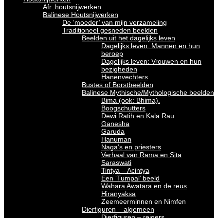
Afr. houtsnijwerken
Balinese Houtsnijwerken
De ‘moeder’ van mijn verzameling
Traditioneel gesneden beelden
Beelden uit het dagelijks leven
Dagelijks leven: Mannen en hun
beroep
Dagelijks leven: Vrouwen en hun
bezigheden
Hanenvechters
Bustes of Borstbeelden
Balinese Mythische/Mythologische beelden
Bima (ook: Bhima).
Boogschutters
Dewi Ratih en Kala Rau
Ganesha
Garuda
Hanuman
Naga’s en priesters
Verhaal van Rama en Sita
Saraswati
Tintya – Acintya
Een ‘Tumpal’ beeld
Wahara Awatara en de reus
Hiranyaksa
Zeemeerminnen en Nimfen
Dierfiguren – algemeen
Dierfiguren – reigers