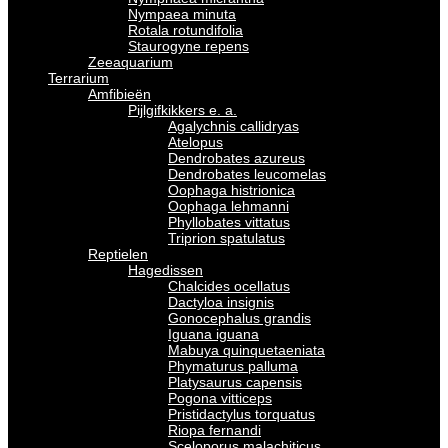
Nympaea minuta
Rotala rotundifolia
Staurogyne repens
Zeeaquarium
Terrarium
Amfibieën
Pijlgifkikkers e. a.
Agalychnis callidryas
Atelopus
Dendrobates azureus
Dendrobates leucomelas
Oophaga histrionica
Oophaga lehmanni
Phyllobates vittatus
Triprion spatulatus
Reptielen
Hagedissen
Chalcides ocellatus
Dactyloa insignis
Gonocephalus grandis
Iguana iguana
Mabuya quinquetaeniata
Phymaturus palluma
Platysaurus capensis
Pogona vitticeps
Pristidactylus torquatus
Riopa fernandi
Sceloporus malachiticus