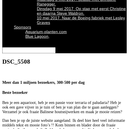
Ranegger.
Dinsdag 9 mei 2017. Op stap met eerst Christine
en daarna Steve Waldron.
10 mei 2017. Naar de Boeing fabriek met Lesley
Graves
Sponsors
Aquarium-planten.com
Blue Lagoon,
Selecteer een pagina
DSC_5508
Meer dan 1 miljoen bezoekers, 300-500 per dag
Beste bezoeker
Ben je een aquarioot, heb je een passie voor terraria of paludaria? Heb je
ook een gave vijver in je tuin of ben je van plan die te gaan aanleggen?
Verzamel je ook fraaie Balinese houtsnijwerken en maak je mooie reizen?
Dan ben je op de juiste website aangeland. Ik deel hier heel veel informatie
middels tekst en mooie foto’s !! Kom binnen en blader door de fraaie