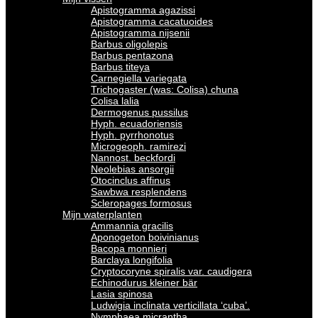
Apistogramma agazissi
Apistogramma cacatuoides
Apistogramma nijsenii
Barbus oligolepis
Barbus pentazona
Barbus titeya
Carnegiella variegata
Trichogaster (was: Colisa) chuna
Colisa lalia
Dermogenus pussilus
Hyph. ecuadoriensis
Hyph. pyrrhonotus
Microgeoph. ramirezi
Nannost. beckfordi
Neolebias ansorgii
Otocinclus affinus
Sawbwa resplendens
Scleropages formosus
Mijn waterplanten
Ammannia gracilis
Aponogeton boivinianus
Bacopa monnieri
Barclaya longifolia
Cryptocoryne spiralis var. caudigera
Echinodurus kleiner bär
Lasia spinosa
Ludwigia inclinata verticillata ‘cuba’.
Nymphaea micrantha