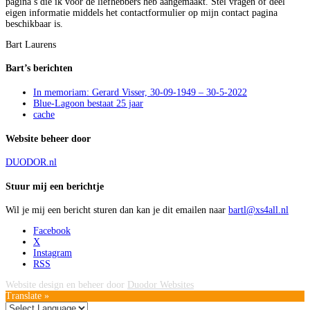
pagina’s die ik voor de liefhebbers heb aangemaakt. Stel vragen of deel
eigen informatie middels het contactformulier op mijn contact pagina
beschikbaar is.
Bart Laurens
Bart’s berichten
In memoriam: Gerard Visser, 30-09-1949 – 30-5-2022
Blue-Lagoon bestaat 25 jaar
cache
Website beheer door
DUODOR.nl
Stuur mij een berichtje
Wil je mij een bericht sturen dan kan je dit emailen naar
bartl@xs4all.nl
Facebook
X
Instagram
RSS
Website design en beheer door
Duodor Websites
Translate »